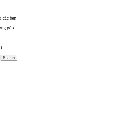
a các bạn
óng góp
:)