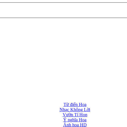
Từ điển Hoa
Nhạc Không Lời
Vườn Tí Hon
Ý nghĩa Hoa
Ảnh hoa HD