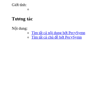
Giới tính:
Tương tác
Nội dung:
Tìm tất cả nội dung bởi PecySymn
Tìm tất cả chủ đề bởi PecySymn