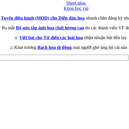
Sheet nhạc
Khoa học vui
►
Tuyển điều hành (MOD) cho Diễn đàn hoa
nhanh chân đăng ký nh
 Ra mắt
Bộ sưu tập ảnh hoa chất lượng cao
do các thành viên VF đ
☼
Viết bài cho Từ điển các loài hoa
nhận nhuận bút liền tay
♫ Khai trương
Bách hóa di động
mọi người ghé ủng hộ cái nào 