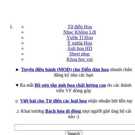
Từ điển Hoa
Nhạc Không Lời
Vườn Tí Hon
Ý nghĩa Hoa
Ảnh hoa HD
Sheet nhạc
Khoa học vui
►
Tuyển điều hành (MOD) cho Diễn đàn hoa
nhanh chân
đăng ký nha các bạn
♥ Ra mắt
Bộ sưu tập ảnh hoa chất lượng cao
do các thành
viên VF đóng góp
☼
Viết bài cho Từ điển các loài hoa
nhận nhuận bút liền tay
♫ Khai trương
Bách hóa di động
mọi người ghé ủng hộ cái
nào :)