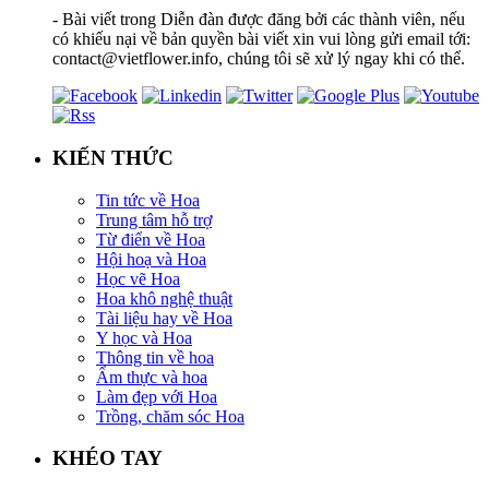
- Bài viết trong Diễn đàn được đăng bởi các thành viên, nếu
có khiếu nại về bản quyền bài viết xin vui lòng gửi email tới:
contact@vietflower.info, chúng tôi sẽ xử lý ngay khi có thể.
KIẾN THỨC
Tin tức về Hoa
Trung tâm hỗ trợ
Từ điển về Hoa
Hội hoạ và Hoa
Học vẽ Hoa
Hoa khô nghệ thuật
Tài liệu hay về Hoa
Y học và Hoa
Thông tin về hoa
Ẩm thực và hoa
Làm đẹp với Hoa
Trồng, chăm sóc Hoa
KHÉO TAY