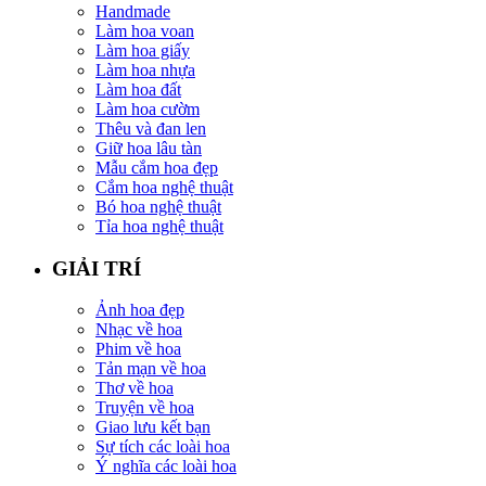
Handmade
Làm hoa voan
Làm hoa giấy
Làm hoa nhựa
Làm hoa đất
Làm hoa cườm
Thêu và đan len
Giữ hoa lâu tàn
Mẫu cắm hoa đẹp
Cắm hoa nghệ thuật
Bó hoa nghệ thuật
Tỉa hoa nghệ thuật
GIẢI TRÍ
Ảnh hoa đẹp
Nhạc về hoa
Phim về hoa
Tản mạn về hoa
Thơ về hoa
Truyện về hoa
Giao lưu kết bạn
Sự tích các loài hoa
Ý nghĩa các loài hoa