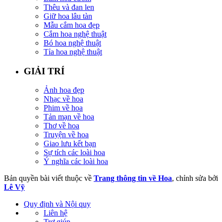
Thêu và đan len
Giữ hoa lâu tàn
Mẫu cắm hoa đẹp
Cắm hoa nghệ thuật
Bó hoa nghệ thuật
Tỉa hoa nghệ thuật
GIẢI TRÍ
Ảnh hoa đẹp
Nhạc về hoa
Phim về hoa
Tản mạn về hoa
Thơ về hoa
Truyện về hoa
Giao lưu kết bạn
Sự tích các loài hoa
Ý nghĩa các loài hoa
Bản quyền bài viết thuộc về
Trang thông tin về Hoa
, chỉnh sửa bởi
Lê Vỹ
Quy định và Nội quy
Liên hệ
Trợ giúp