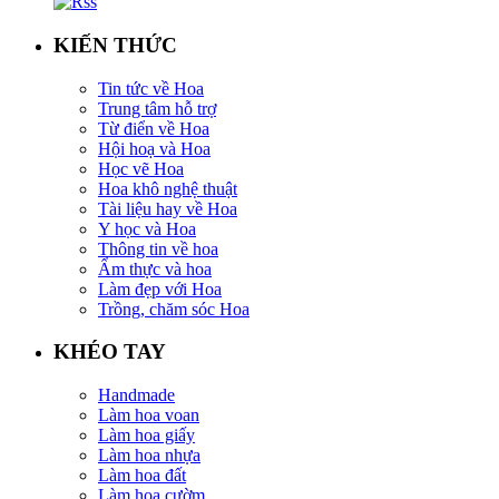
KIẾN THỨC
Tin tức về Hoa
Trung tâm hỗ trợ
Từ điển về Hoa
Hội hoạ và Hoa
Học vẽ Hoa
Hoa khô nghệ thuật
Tài liệu hay về Hoa
Y học và Hoa
Thông tin về hoa
Ẩm thực và hoa
Làm đẹp với Hoa
Trồng, chăm sóc Hoa
KHÉO TAY
Handmade
Làm hoa voan
Làm hoa giấy
Làm hoa nhựa
Làm hoa đất
Làm hoa cườm