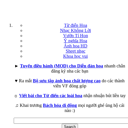
Từ điển Hoa
Nhạc Không Lời
Vườn Tí Hon
Ý nghĩa Hoa
Ảnh hoa HD
Sheet nhạc
Khoa học vui
►
Tuyển điều hành (MOD) cho Diễn đàn hoa
nhanh chân
đăng ký nha các bạn
♥ Ra mắt
Bộ sưu tập ảnh hoa chất lượng cao
do các thành
viên VF đóng góp
☼
Viết bài cho Từ điển các loài hoa
nhận nhuận bút liền tay
♫ Khai trương
Bách hóa di động
mọi người ghé ủng hộ cái
nào :)