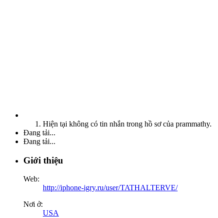
Hiện tại không có tin nhắn trong hồ sơ của prammathy.
Đang tải...
Đang tải...
Giới thiệu
Web:
http://iphone-igry.ru/user/TATHALTERVE/
Nơi ở:
USA