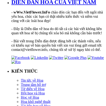
DIỄN ĐÀN HOA CỦA VIỆT NAM
-
wWw.VietFlower.InFo
chào đón các bạn đến với ngôi nhà
yêu hoa, chúc các bạn có thật nhiều kiến thức và niềm vui
cùng với các loài hoa đẹp!
- Đây là Diễn đàn về hoa do đó tất cả các bài viết không liên
quan tới hoa sẽ bị chúng tôi xóa bỏ mà không cần báo trước!
- Bài viết trong Diễn đàn được đăng bởi các thành viên, nếu
có khiếu nại về bản quyền bài viết xin vui lòng gửi email tới:
contact@vietflower.info, chúng tôi sẽ xử lý ngay khi có thể.
KIẾN THỨC
Tin tức về Hoa
Trung tâm hỗ trợ
Từ điển về Hoa
Hội hoạ và Hoa
Học vẽ Hoa
Hoa khô nghệ thuật
Tài liệu hay về Hoa