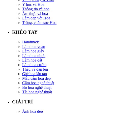
Y học và Hoa
Thông tin về hoa
Ẩm thực và hoa
Làm đẹp với Hoa
Trồng, chăm sóc Hoa
KHÉO TAY
Handmade
Làm hoa voan
Làm hoa giấy
Làm hoa nhựa
Làm hoa đất
Làm hoa cườm
Thêu và đan len
Giữ hoa lâu tàn
Mẫu cắm hoa đẹp
Cắm hoa nghệ thuật
Bó hoa nghệ thuật
Tỉa hoa nghệ thuật
GIẢI TRÍ
Ảnh hoa đẹp