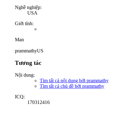
Nghề nghiệp:
USA
Giới tính:
Man
prammathyUS
Tương tác
Nội dung:
Tìm tất cả nội dung bởi prammathy
Tìm tất cả chủ đề bởi prammathy
ICQ:
170312416