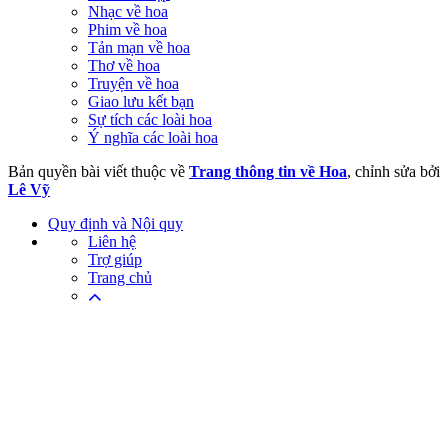
Nhạc về hoa
Phim về hoa
Tản mạn về hoa
Thơ về hoa
Truyện về hoa
Giao lưu kết bạn
Sự tích các loài hoa
Ý nghĩa các loài hoa
Bản quyền bài viết thuộc về
Trang thông tin về Hoa
, chỉnh sửa bởi
Lê Vỹ
Quy định và Nội quy
Liên hệ
Trợ giúp
Trang chủ