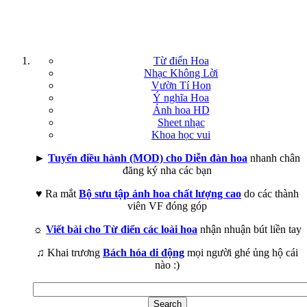
Từ điển Hoa
Nhạc Không Lời
Vườn Tí Hon
Ý nghĩa Hoa
Ảnh hoa HD
Sheet nhạc
Khoa học vui
►
Tuyển điều hành (MOD) cho Diễn đàn hoa
nhanh chân
đăng ký nha các bạn
♥ Ra mắt
Bộ sưu tập ảnh hoa chất lượng cao
do các thành
viên VF đóng góp
☼
Viết bài cho Từ điển các loài hoa
nhận nhuận bút liền tay
♫ Khai trương
Bách hóa di động
mọi người ghé ủng hộ cái
nào :)