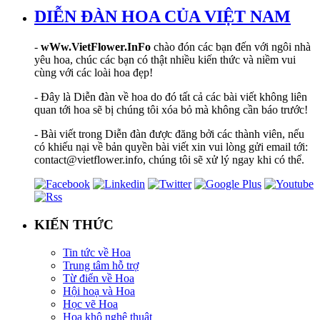
DIỄN ĐÀN HOA CỦA VIỆT NAM
-
wWw.VietFlower.InFo
chào đón các bạn đến với ngôi nhà
yêu hoa, chúc các bạn có thật nhiều kiến thức và niềm vui
cùng với các loài hoa đẹp!
- Đây là Diễn đàn về hoa do đó tất cả các bài viết không liên
quan tới hoa sẽ bị chúng tôi xóa bỏ mà không cần báo trước!
- Bài viết trong Diễn đàn được đăng bởi các thành viên, nếu
có khiếu nại về bản quyền bài viết xin vui lòng gửi email tới:
contact@vietflower.info, chúng tôi sẽ xử lý ngay khi có thể.
KIẾN THỨC
Tin tức về Hoa
Trung tâm hỗ trợ
Từ điển về Hoa
Hội hoạ và Hoa
Học vẽ Hoa
Hoa khô nghệ thuật