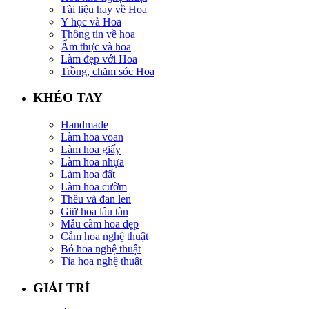
Tài liệu hay về Hoa
Y học và Hoa
Thông tin về hoa
Ẩm thực và hoa
Làm đẹp với Hoa
Trồng, chăm sóc Hoa
KHÉO TAY
Handmade
Làm hoa voan
Làm hoa giấy
Làm hoa nhựa
Làm hoa đất
Làm hoa cườm
Thêu và đan len
Giữ hoa lâu tàn
Mẫu cắm hoa đẹp
Cắm hoa nghệ thuật
Bó hoa nghệ thuật
Tỉa hoa nghệ thuật
GIẢI TRÍ