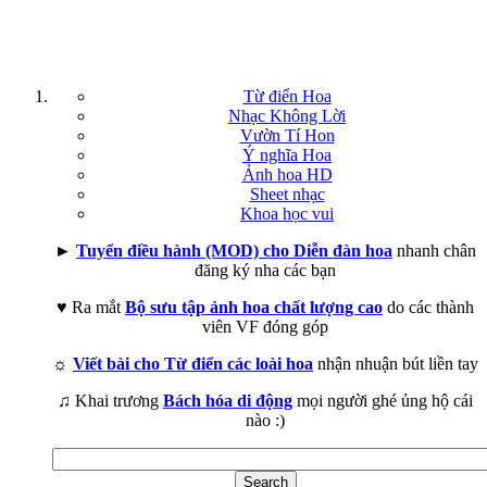
Từ điển Hoa
Nhạc Không Lời
Vườn Tí Hon
Ý nghĩa Hoa
Ảnh hoa HD
Sheet nhạc
Khoa học vui
►
Tuyển điều hành (MOD) cho Diễn đàn hoa
nhanh chân
đăng ký nha các bạn
♥ Ra mắt
Bộ sưu tập ảnh hoa chất lượng cao
do các thành
viên VF đóng góp
☼
Viết bài cho Từ điển các loài hoa
nhận nhuận bút liền tay
♫ Khai trương
Bách hóa di động
mọi người ghé ủng hộ cái
nào :)