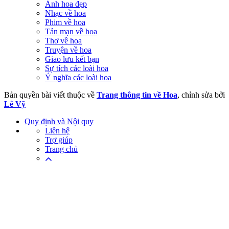
Ảnh hoa đẹp
Nhạc về hoa
Phim về hoa
Tản mạn về hoa
Thơ về hoa
Truyện về hoa
Giao lưu kết bạn
Sự tích các loài hoa
Ý nghĩa các loài hoa
Bản quyền bài viết thuộc về
Trang thông tin về Hoa
, chỉnh sửa bởi
Lê Vỹ
Quy định và Nội quy
Liên hệ
Trợ giúp
Trang chủ