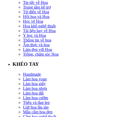
Tin tức về Hoa
Trung tâm hỗ trợ
Từ điển về Hoa
Hội hoạ và Hoa
Học vẽ Hoa
Hoa khô nghệ thuật
Tài liệu hay về Hoa
Y học và Hoa
Thông tin về hoa
Ẩm thực và hoa
Làm đẹp với Hoa
Trồng, chăm sóc Hoa
KHÉO TAY
Handmade
Làm hoa voan
Làm hoa giấy
Làm hoa nhựa
Làm hoa đất
Làm hoa cườm
Thêu và đan len
Giữ hoa lâu tàn
Mẫu cắm hoa đẹp
Cắm hoa nghệ thuật