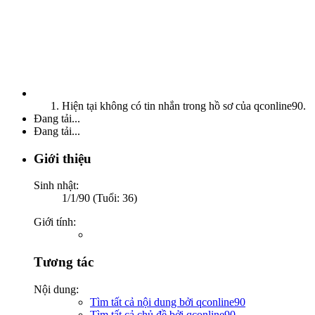
Hiện tại không có tin nhắn trong hồ sơ của qconline90.
Đang tải...
Đang tải...
Giới thiệu
Sinh nhật:
1/1/90 (Tuổi: 36)
Giới tính:
Tương tác
Nội dung:
Tìm tất cả nội dung bởi qconline90
Tìm tất cả chủ đề bởi qconline90