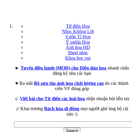
Từ điển Hoa
Nhạc Không Lời
Vườn Tí Hon
Ý nghĩa Hoa
Ảnh hoa HD
Sheet nhạc
Khoa học vui
►
Tuyển điều hành (MOD) cho Diễn đàn hoa
nhanh chân
đăng ký nha các bạn
♥ Ra mắt
Bộ sưu tập ảnh hoa chất lượng cao
do các thành
viên VF đóng góp
☼
Viết bài cho Từ điển các loài hoa
nhận nhuận bút liền tay
♫ Khai trương
Bách hóa di động
mọi người ghé ủng hộ cái
nào :)