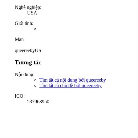
Nghề nghiệp:
USA
Giới tính:
Man
queereebyUS
Tương tác
Nội dung:
Tìm tất cả nội dung bởi queereeby
Tìm tất cả chủ đề bởi queereeby
ICQ:
537968950