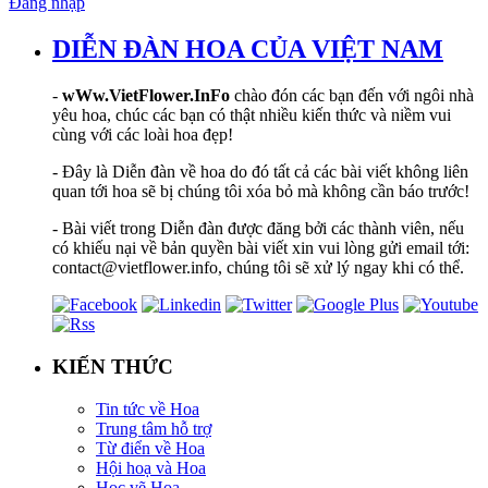
Đăng nhập
DIỄN ĐÀN HOA CỦA VIỆT NAM
-
wWw.VietFlower.InFo
chào đón các bạn đến với ngôi nhà
yêu hoa, chúc các bạn có thật nhiều kiến thức và niềm vui
cùng với các loài hoa đẹp!
- Đây là Diễn đàn về hoa do đó tất cả các bài viết không liên
quan tới hoa sẽ bị chúng tôi xóa bỏ mà không cần báo trước!
- Bài viết trong Diễn đàn được đăng bởi các thành viên, nếu
có khiếu nại về bản quyền bài viết xin vui lòng gửi email tới:
contact@vietflower.info, chúng tôi sẽ xử lý ngay khi có thể.
KIẾN THỨC
Tin tức về Hoa
Trung tâm hỗ trợ
Từ điển về Hoa
Hội hoạ và Hoa
Học vẽ Hoa