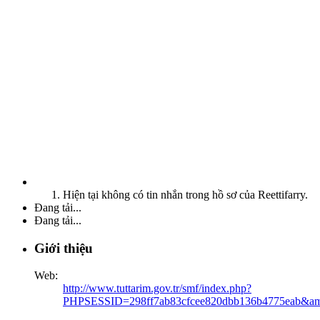
Hiện tại không có tin nhắn trong hồ sơ của Reettifarry.
Đang tải...
Đang tải...
Giới thiệu
Web:
http://www.tuttarim.gov.tr/smf/index.php?
PHPSESSID=298ff7ab83cfcee820dbb136b4775eab&amp