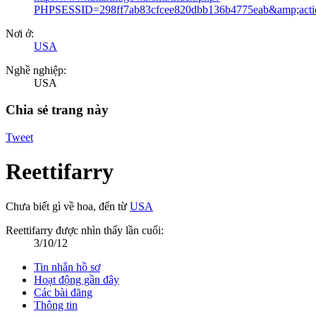
PHPSESSID=298ff7ab83cfcee820dbb136b4775eab&amp;actio
Nơi ở:
USA
Nghề nghiệp:
USA
Chia sẻ trang này
Tweet
Reettifarry
Chưa biết gì về hoa
,
đến từ
USA
Reettifarry được nhìn thấy lần cuối:
3/10/12
Tin nhắn hồ sơ
Hoạt động gần đây
Các bài đăng
Thông tin