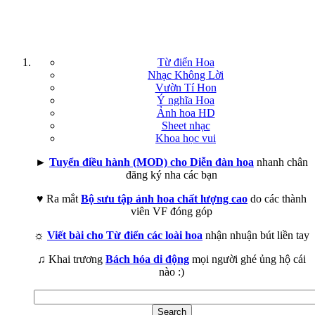
Từ điển Hoa
Nhạc Không Lời
Vườn Tí Hon
Ý nghĩa Hoa
Ảnh hoa HD
Sheet nhạc
Khoa học vui
►
Tuyển điều hành (MOD) cho Diễn đàn hoa
nhanh chân
đăng ký nha các bạn
♥ Ra mắt
Bộ sưu tập ảnh hoa chất lượng cao
do các thành
viên VF đóng góp
☼
Viết bài cho Từ điển các loài hoa
nhận nhuận bút liền tay
♫ Khai trương
Bách hóa di động
mọi người ghé ủng hộ cái
nào :)