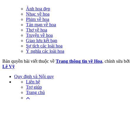
Ảnh hoa đẹp
Nhạc về hoa
Phim về hoa
Tản mạn về hoa
Thơ về hoa
Truyện về hoa
Giao lưu kết bạn
Sự tích các loài hoa
Ý nghĩa các loài hoa
Bản quyền bài viết thuộc về
Trang thông tin về Hoa
, chỉnh sửa bởi
Lê Vỹ
Quy định và Nội quy
Liên hệ
Trợ giúp
Trang chủ