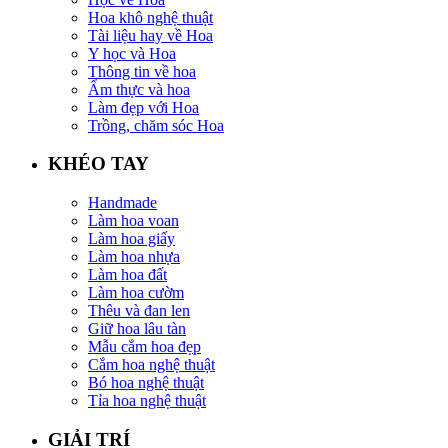
Hoa khô nghệ thuật
Tài liệu hay về Hoa
Y học và Hoa
Thông tin về hoa
Ẩm thực và hoa
Làm đẹp với Hoa
Trồng, chăm sóc Hoa
KHÉO TAY
Handmade
Làm hoa voan
Làm hoa giấy
Làm hoa nhựa
Làm hoa đất
Làm hoa cườm
Thêu và đan len
Giữ hoa lâu tàn
Mẫu cắm hoa đẹp
Cắm hoa nghệ thuật
Bó hoa nghệ thuật
Tỉa hoa nghệ thuật
GIẢI TRÍ