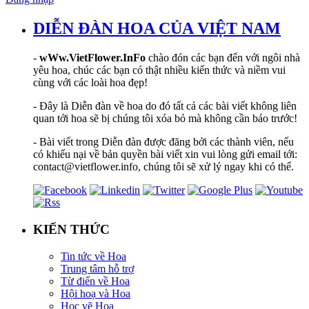
DIỄN ĐÀN HOA CỦA VIỆT NAM
-
wWw.VietFlower.InFo
chào đón các bạn đến với ngôi nhà
yêu hoa, chúc các bạn có thật nhiều kiến thức và niềm vui
cùng với các loài hoa đẹp!
- Đây là Diễn đàn về hoa do đó tất cả các bài viết không liên
quan tới hoa sẽ bị chúng tôi xóa bỏ mà không cần báo trước!
- Bài viết trong Diễn đàn được đăng bởi các thành viên, nếu
có khiếu nại về bản quyền bài viết xin vui lòng gửi email tới:
contact@vietflower.info, chúng tôi sẽ xử lý ngay khi có thể.
KIẾN THỨC
Tin tức về Hoa
Trung tâm hỗ trợ
Từ điển về Hoa
Hội hoạ và Hoa
Học vẽ Hoa