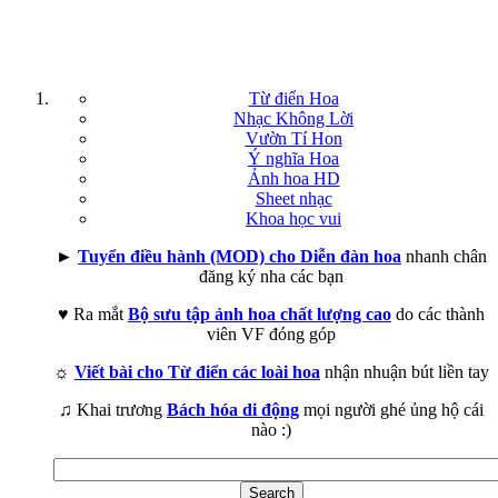
Từ điển Hoa
Nhạc Không Lời
Vườn Tí Hon
Ý nghĩa Hoa
Ảnh hoa HD
Sheet nhạc
Khoa học vui
►
Tuyển điều hành (MOD) cho Diễn đàn hoa
nhanh chân
đăng ký nha các bạn
♥ Ra mắt
Bộ sưu tập ảnh hoa chất lượng cao
do các thành
viên VF đóng góp
☼
Viết bài cho Từ điển các loài hoa
nhận nhuận bút liền tay
♫ Khai trương
Bách hóa di động
mọi người ghé ủng hộ cái
nào :)