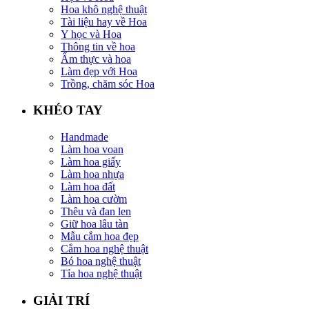
Hoa khô nghệ thuật
Tài liệu hay về Hoa
Y học và Hoa
Thông tin về hoa
Ẩm thực và hoa
Làm đẹp với Hoa
Trồng, chăm sóc Hoa
KHÉO TAY
Handmade
Làm hoa voan
Làm hoa giấy
Làm hoa nhựa
Làm hoa đất
Làm hoa cườm
Thêu và đan len
Giữ hoa lâu tàn
Mẫu cắm hoa đẹp
Cắm hoa nghệ thuật
Bó hoa nghệ thuật
Tỉa hoa nghệ thuật
GIẢI TRÍ