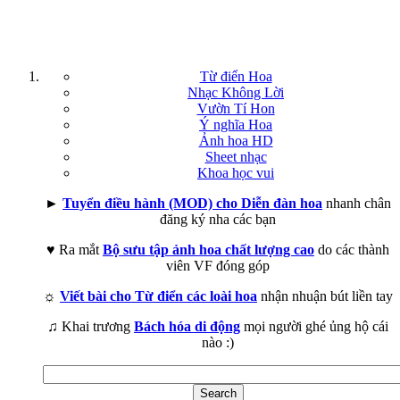
Từ điển Hoa
Nhạc Không Lời
Vườn Tí Hon
Ý nghĩa Hoa
Ảnh hoa HD
Sheet nhạc
Khoa học vui
►
Tuyển điều hành (MOD) cho Diễn đàn hoa
nhanh chân
đăng ký nha các bạn
♥ Ra mắt
Bộ sưu tập ảnh hoa chất lượng cao
do các thành
viên VF đóng góp
☼
Viết bài cho Từ điển các loài hoa
nhận nhuận bút liền tay
♫ Khai trương
Bách hóa di động
mọi người ghé ủng hộ cái
nào :)