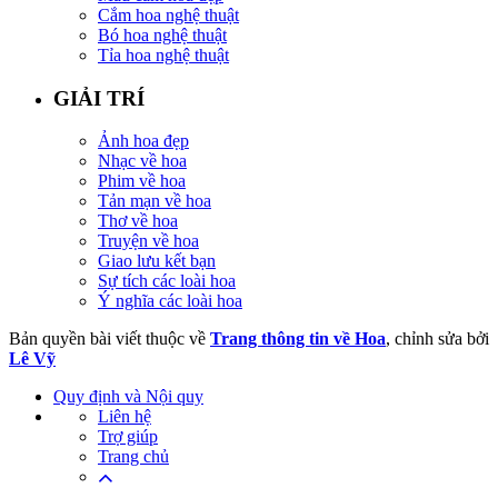
Cắm hoa nghệ thuật
Bó hoa nghệ thuật
Tỉa hoa nghệ thuật
GIẢI TRÍ
Ảnh hoa đẹp
Nhạc về hoa
Phim về hoa
Tản mạn về hoa
Thơ về hoa
Truyện về hoa
Giao lưu kết bạn
Sự tích các loài hoa
Ý nghĩa các loài hoa
Bản quyền bài viết thuộc về
Trang thông tin về Hoa
, chỉnh sửa bởi
Lê Vỹ
Quy định và Nội quy
Liên hệ
Trợ giúp
Trang chủ