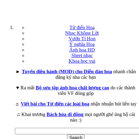
Từ điển Hoa
Nhạc Không Lời
Vườn Tí Hon
Ý nghĩa Hoa
Ảnh hoa HD
Sheet nhạc
Khoa học vui
►
Tuyển điều hành (MOD) cho Diễn đàn hoa
nhanh chân
đăng ký nha các bạn
♥ Ra mắt
Bộ sưu tập ảnh hoa chất lượng cao
do các thành
viên VF đóng góp
☼
Viết bài cho Từ điển các loài hoa
nhận nhuận bút liền tay
♫ Khai trương
Bách hóa di động
mọi người ghé ủng hộ cái
nào :)