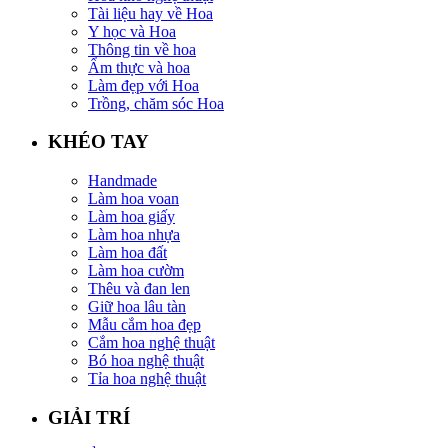
Tài liệu hay về Hoa
Y học và Hoa
Thông tin về hoa
Ẩm thực và hoa
Làm đẹp với Hoa
Trồng, chăm sóc Hoa
KHÉO TAY
Handmade
Làm hoa voan
Làm hoa giấy
Làm hoa nhựa
Làm hoa đất
Làm hoa cườm
Thêu và đan len
Giữ hoa lâu tàn
Mẫu cắm hoa đẹp
Cắm hoa nghệ thuật
Bó hoa nghệ thuật
Tỉa hoa nghệ thuật
GIẢI TRÍ