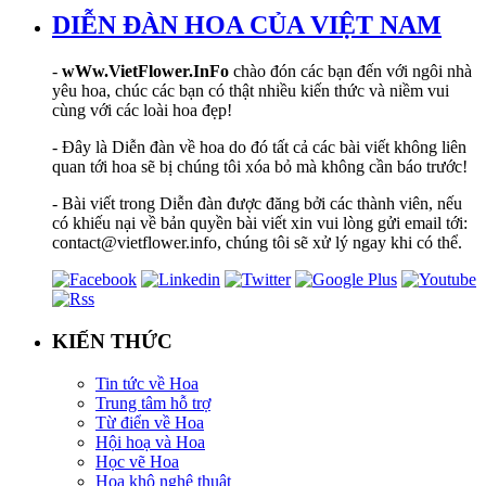
DIỄN ĐÀN HOA CỦA VIỆT NAM
-
wWw.VietFlower.InFo
chào đón các bạn đến với ngôi nhà
yêu hoa, chúc các bạn có thật nhiều kiến thức và niềm vui
cùng với các loài hoa đẹp!
- Đây là Diễn đàn về hoa do đó tất cả các bài viết không liên
quan tới hoa sẽ bị chúng tôi xóa bỏ mà không cần báo trước!
- Bài viết trong Diễn đàn được đăng bởi các thành viên, nếu
có khiếu nại về bản quyền bài viết xin vui lòng gửi email tới:
contact@vietflower.info, chúng tôi sẽ xử lý ngay khi có thể.
KIẾN THỨC
Tin tức về Hoa
Trung tâm hỗ trợ
Từ điển về Hoa
Hội hoạ và Hoa
Học vẽ Hoa
Hoa khô nghệ thuật