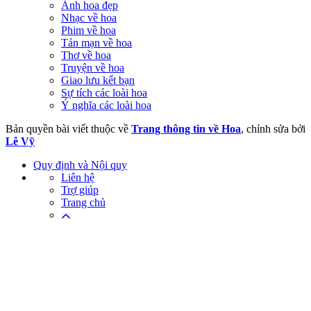
Ảnh hoa đẹp
Nhạc về hoa
Phim về hoa
Tản mạn về hoa
Thơ về hoa
Truyện về hoa
Giao lưu kết bạn
Sự tích các loài hoa
Ý nghĩa các loài hoa
Bản quyền bài viết thuộc về
Trang thông tin về Hoa
, chỉnh sửa bởi
Lê Vỹ
Quy định và Nội quy
Liên hệ
Trợ giúp
Trang chủ