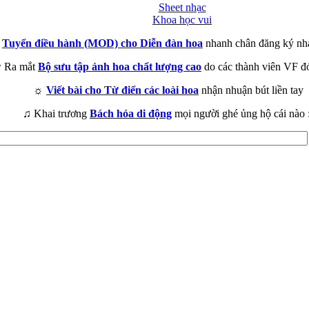
Sheet nhạc
Khoa học vui
►
Tuyển điều hành (MOD) cho Diễn đàn hoa
nhanh chân đăng ký nh
 Ra mắt
Bộ sưu tập ảnh hoa chất lượng cao
do các thành viên VF đ
☼
Viết bài cho Từ điển các loài hoa
nhận nhuận bút liền tay
♫ Khai trương
Bách hóa di động
mọi người ghé ủng hộ cái nào 