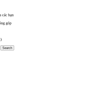
a các bạn
óng góp
:)