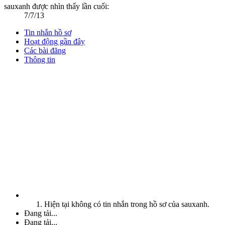
sauxanh được nhìn thấy lần cuối:
7/7/13
Tin nhắn hồ sơ
Hoạt động gần đây
Các bài đăng
Thông tin
Hiện tại không có tin nhắn trong hồ sơ của sauxanh.
Đang tải...
Đang tải...