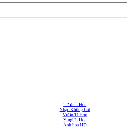
Từ điển Hoa
Nhạc Không Lời
Vườn Tí Hon
Ý nghĩa Hoa
Ảnh hoa HD