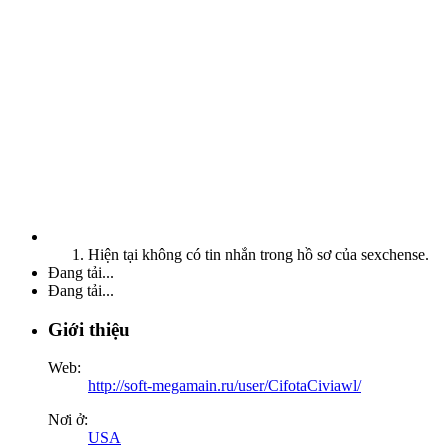
Hiện tại không có tin nhắn trong hồ sơ của sexchense.
Đang tải...
Đang tải...
Giới thiệu
Web:
http://soft-megamain.ru/user/CifotaCiviawl/
Nơi ở:
USA