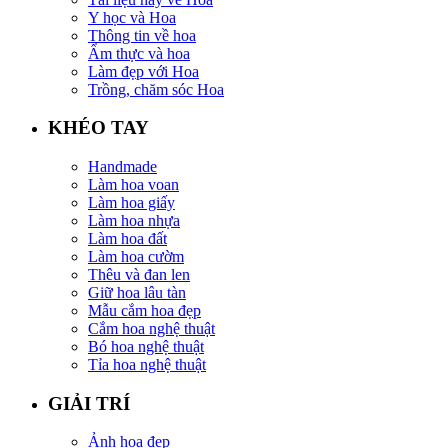
Y học và Hoa
Thông tin về hoa
Ẩm thực và hoa
Làm đẹp với Hoa
Trồng, chăm sóc Hoa
KHÉO TAY
Handmade
Làm hoa voan
Làm hoa giấy
Làm hoa nhựa
Làm hoa đất
Làm hoa cườm
Thêu và đan len
Giữ hoa lâu tàn
Mẫu cắm hoa đẹp
Cắm hoa nghệ thuật
Bó hoa nghệ thuật
Tỉa hoa nghệ thuật
GIẢI TRÍ
Ảnh hoa đẹp