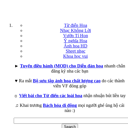
Từ điển Hoa
Nhạc Không Lời
Vườn Tí Hon
Ý nghĩa Hoa
Ảnh hoa HD
Sheet nhạc
Khoa học vui
►
Tuyển điều hành (MOD) cho Diễn đàn hoa
nhanh chân
đăng ký nha các bạn
♥ Ra mắt
Bộ sưu tập ảnh hoa chất lượng cao
do các thành
viên VF đóng góp
☼
Viết bài cho Từ điển các loài hoa
nhận nhuận bút liền tay
♫ Khai trương
Bách hóa di động
mọi người ghé ủng hộ cái
nào :)