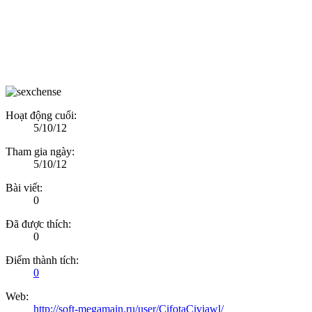
Hoạt động cuối:
5/10/12
Tham gia ngày:
5/10/12
Bài viết:
0
Đã được thích:
0
Điểm thành tích:
0
Web:
http://soft-megamain.ru/user/CifotaCiviawl/