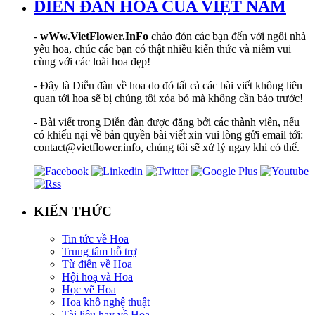
DIỄN ĐÀN HOA CỦA VIỆT NAM
-
wWw.VietFlower.InFo
chào đón các bạn đến với ngôi nhà
yêu hoa, chúc các bạn có thật nhiều kiến thức và niềm vui
cùng với các loài hoa đẹp!
- Đây là Diễn đàn về hoa do đó tất cả các bài viết không liên
quan tới hoa sẽ bị chúng tôi xóa bỏ mà không cần báo trước!
- Bài viết trong Diễn đàn được đăng bởi các thành viên, nếu
có khiếu nại về bản quyền bài viết xin vui lòng gửi email tới:
contact@vietflower.info, chúng tôi sẽ xử lý ngay khi có thể.
KIẾN THỨC
Tin tức về Hoa
Trung tâm hỗ trợ
Từ điển về Hoa
Hội hoạ và Hoa
Học vẽ Hoa
Hoa khô nghệ thuật
Tài liệu hay về Hoa