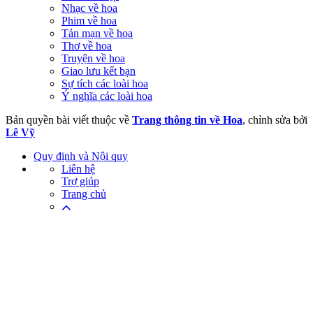
Nhạc về hoa
Phim về hoa
Tản mạn về hoa
Thơ về hoa
Truyện về hoa
Giao lưu kết bạn
Sự tích các loài hoa
Ý nghĩa các loài hoa
Bản quyền bài viết thuộc về
Trang thông tin về Hoa
, chỉnh sửa bởi
Lê Vỹ
Quy định và Nội quy
Liên hệ
Trợ giúp
Trang chủ