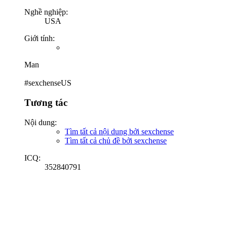
Nghề nghiệp:
USA
Giới tính:
Man
#sexchenseUS
Tương tác
Nội dung:
Tìm tất cả nội dung bởi sexchense
Tìm tất cả chủ đề bởi sexchense
ICQ:
352840791