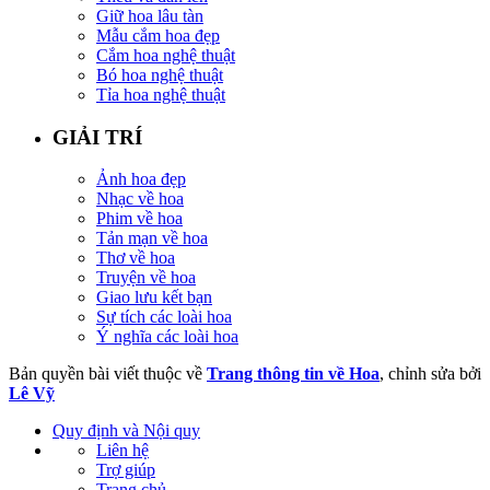
Giữ hoa lâu tàn
Mẫu cắm hoa đẹp
Cắm hoa nghệ thuật
Bó hoa nghệ thuật
Tỉa hoa nghệ thuật
GIẢI TRÍ
Ảnh hoa đẹp
Nhạc về hoa
Phim về hoa
Tản mạn về hoa
Thơ về hoa
Truyện về hoa
Giao lưu kết bạn
Sự tích các loài hoa
Ý nghĩa các loài hoa
Bản quyền bài viết thuộc về
Trang thông tin về Hoa
, chỉnh sửa bởi
Lê Vỹ
Quy định và Nội quy
Liên hệ
Trợ giúp
Trang chủ