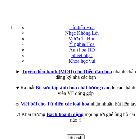
Từ điển Hoa
Nhạc Không Lời
Vườn Tí Hon
Ý nghĩa Hoa
Ảnh hoa HD
Sheet nhạc
Khoa học vui
►
Tuyển điều hành (MOD) cho Diễn đàn hoa
nhanh chân
đăng ký nha các bạn
♥ Ra mắt
Bộ sưu tập ảnh hoa chất lượng cao
do các thành
viên VF đóng góp
☼
Viết bài cho Từ điển các loài hoa
nhận nhuận bút liền tay
♫ Khai trương
Bách hóa di động
mọi người ghé ủng hộ cái
nào :)