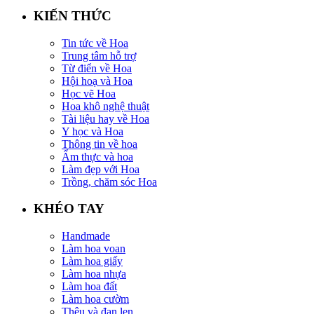
KIẾN THỨC
Tin tức về Hoa
Trung tâm hỗ trợ
Từ điển về Hoa
Hội hoạ và Hoa
Học vẽ Hoa
Hoa khô nghệ thuật
Tài liệu hay về Hoa
Y học và Hoa
Thông tin về hoa
Ẩm thực và hoa
Làm đẹp với Hoa
Trồng, chăm sóc Hoa
KHÉO TAY
Handmade
Làm hoa voan
Làm hoa giấy
Làm hoa nhựa
Làm hoa đất
Làm hoa cườm
Thêu và đan len