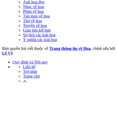
Ảnh hoa đẹp
Nhạc về hoa
Phim về hoa
Tản mạn về hoa
Thơ về hoa
Truyện về hoa
Giao lưu kết bạn
Sự tích các loài hoa
Ý nghĩa các loài hoa
Bản quyền bài viết thuộc về
Trang thông tin về Hoa
, chỉnh sửa bởi
Lê Vỹ
Quy định và Nội quy
Liên hệ
Trợ giúp
Trang chủ