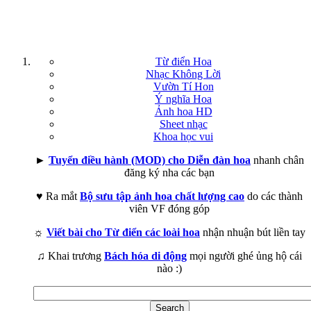
Từ điển Hoa
Nhạc Không Lời
Vườn Tí Hon
Ý nghĩa Hoa
Ảnh hoa HD
Sheet nhạc
Khoa học vui
►
Tuyển điều hành (MOD) cho Diễn đàn hoa
nhanh chân
đăng ký nha các bạn
♥ Ra mắt
Bộ sưu tập ảnh hoa chất lượng cao
do các thành
viên VF đóng góp
☼
Viết bài cho Từ điển các loài hoa
nhận nhuận bút liền tay
♫ Khai trương
Bách hóa di động
mọi người ghé ủng hộ cái
nào :)