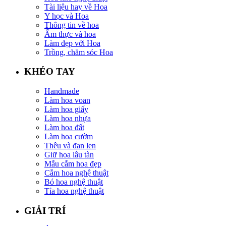
Tài liệu hay về Hoa
Y học và Hoa
Thông tin về hoa
Ẩm thực và hoa
Làm đẹp với Hoa
Trồng, chăm sóc Hoa
KHÉO TAY
Handmade
Làm hoa voan
Làm hoa giấy
Làm hoa nhựa
Làm hoa đất
Làm hoa cườm
Thêu và đan len
Giữ hoa lâu tàn
Mẫu cắm hoa đẹp
Cắm hoa nghệ thuật
Bó hoa nghệ thuật
Tỉa hoa nghệ thuật
GIẢI TRÍ