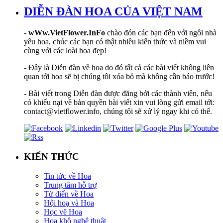
DIỄN ĐÀN HOA CỦA VIỆT NAM
-
wWw.VietFlower.InFo
chào đón các bạn đến với ngôi nhà
yêu hoa, chúc các bạn có thật nhiều kiến thức và niềm vui
cùng với các loài hoa đẹp!
- Đây là Diễn đàn về hoa do đó tất cả các bài viết không liên
quan tới hoa sẽ bị chúng tôi xóa bỏ mà không cần báo trước!
- Bài viết trong Diễn đàn được đăng bởi các thành viên, nếu
có khiếu nại về bản quyền bài viết xin vui lòng gửi email tới:
contact@vietflower.info, chúng tôi sẽ xử lý ngay khi có thể.
KIẾN THỨC
Tin tức về Hoa
Trung tâm hỗ trợ
Từ điển về Hoa
Hội hoạ và Hoa
Học vẽ Hoa
Hoa khô nghệ thuật