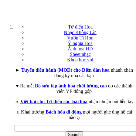
Từ điển Hoa
Nhạc Không Lời
Vườn Tí Hon
Ý nghĩa Hoa
Ảnh hoa HD
Sheet nhạc
Khoa học vui
►
Tuyển điều hành (MOD) cho Diễn đàn hoa
nhanh chân
đăng ký nha các bạn
♥ Ra mắt
Bộ sưu tập ảnh hoa chất lượng cao
do các thành
viên VF đóng góp
☼
Viết bài cho Từ điển các loài hoa
nhận nhuận bút liền tay
♫ Khai trương
Bách hóa di động
mọi người ghé ủng hộ cái
nào :)