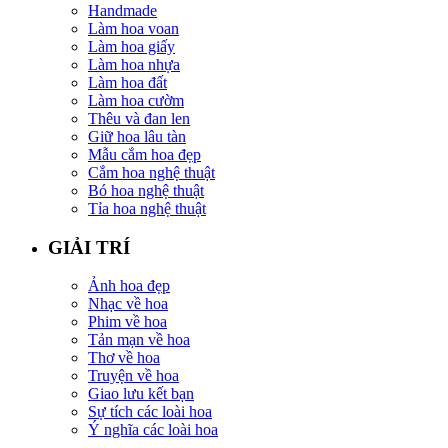
Handmade
Làm hoa voan
Làm hoa giấy
Làm hoa nhựa
Làm hoa đất
Làm hoa cườm
Thêu và đan len
Giữ hoa lâu tàn
Mẫu cắm hoa đẹp
Cắm hoa nghệ thuật
Bó hoa nghệ thuật
Tỉa hoa nghệ thuật
GIẢI TRÍ
Ảnh hoa đẹp
Nhạc về hoa
Phim về hoa
Tản mạn về hoa
Thơ về hoa
Truyện về hoa
Giao lưu kết bạn
Sự tích các loài hoa
Ý nghĩa các loài hoa