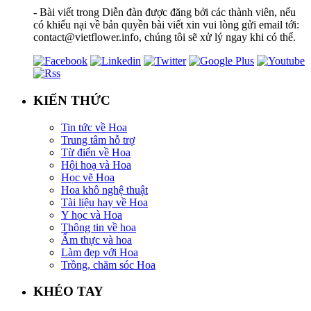
- Bài viết trong Diễn đàn được đăng bởi các thành viên, nếu
có khiếu nại về bản quyền bài viết xin vui lòng gửi email tới:
contact@vietflower.info, chúng tôi sẽ xử lý ngay khi có thể.
KIẾN THỨC
Tin tức về Hoa
Trung tâm hỗ trợ
Từ điển về Hoa
Hội hoạ và Hoa
Học vẽ Hoa
Hoa khô nghệ thuật
Tài liệu hay về Hoa
Y học và Hoa
Thông tin về hoa
Ẩm thực và hoa
Làm đẹp với Hoa
Trồng, chăm sóc Hoa
KHÉO TAY