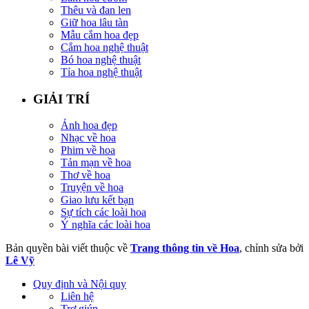
Thêu và đan len
Giữ hoa lâu tàn
Mẫu cắm hoa đẹp
Cắm hoa nghệ thuật
Bó hoa nghệ thuật
Tỉa hoa nghệ thuật
GIẢI TRÍ
Ảnh hoa đẹp
Nhạc về hoa
Phim về hoa
Tản mạn về hoa
Thơ về hoa
Truyện về hoa
Giao lưu kết bạn
Sự tích các loài hoa
Ý nghĩa các loài hoa
Bản quyền bài viết thuộc về
Trang thông tin về Hoa
, chỉnh sửa bởi
Lê Vỹ
Quy định và Nội quy
Liên hệ
Trợ giúp