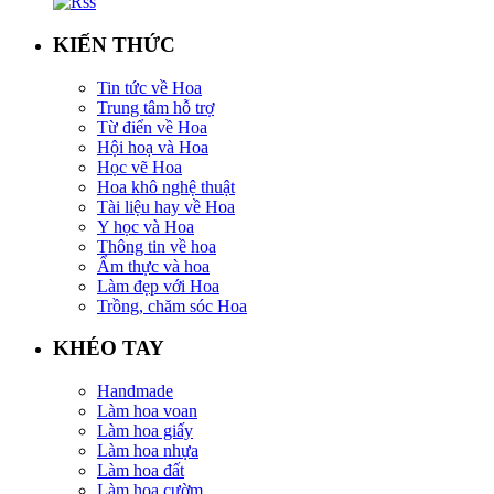
KIẾN THỨC
Tin tức về Hoa
Trung tâm hỗ trợ
Từ điển về Hoa
Hội hoạ và Hoa
Học vẽ Hoa
Hoa khô nghệ thuật
Tài liệu hay về Hoa
Y học và Hoa
Thông tin về hoa
Ẩm thực và hoa
Làm đẹp với Hoa
Trồng, chăm sóc Hoa
KHÉO TAY
Handmade
Làm hoa voan
Làm hoa giấy
Làm hoa nhựa
Làm hoa đất
Làm hoa cườm