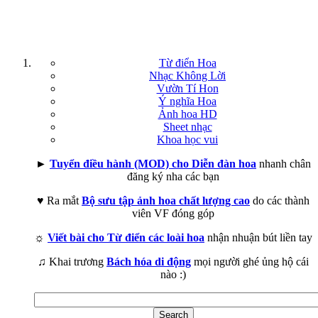
Từ điển Hoa
Nhạc Không Lời
Vườn Tí Hon
Ý nghĩa Hoa
Ảnh hoa HD
Sheet nhạc
Khoa học vui
►
Tuyển điều hành (MOD) cho Diễn đàn hoa
nhanh chân
đăng ký nha các bạn
♥ Ra mắt
Bộ sưu tập ảnh hoa chất lượng cao
do các thành
viên VF đóng góp
☼
Viết bài cho Từ điển các loài hoa
nhận nhuận bút liền tay
♫ Khai trương
Bách hóa di động
mọi người ghé ủng hộ cái
nào :)