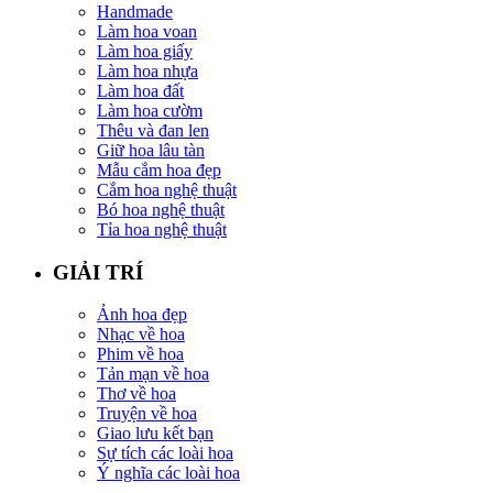
Handmade
Làm hoa voan
Làm hoa giấy
Làm hoa nhựa
Làm hoa đất
Làm hoa cườm
Thêu và đan len
Giữ hoa lâu tàn
Mẫu cắm hoa đẹp
Cắm hoa nghệ thuật
Bó hoa nghệ thuật
Tỉa hoa nghệ thuật
GIẢI TRÍ
Ảnh hoa đẹp
Nhạc về hoa
Phim về hoa
Tản mạn về hoa
Thơ về hoa
Truyện về hoa
Giao lưu kết bạn
Sự tích các loài hoa
Ý nghĩa các loài hoa