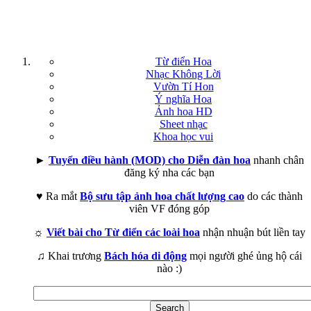
Từ điển Hoa
Nhạc Không Lời
Vườn Tí Hon
Ý nghĩa Hoa
Ảnh hoa HD
Sheet nhạc
Khoa học vui
►
Tuyển điều hành (MOD) cho Diễn đàn hoa
nhanh chân
đăng ký nha các bạn
♥ Ra mắt
Bộ sưu tập ảnh hoa chất lượng cao
do các thành
viên VF đóng góp
☼
Viết bài cho Từ điển các loài hoa
nhận nhuận bút liền tay
♫ Khai trương
Bách hóa di động
mọi người ghé ủng hộ cái
nào :)