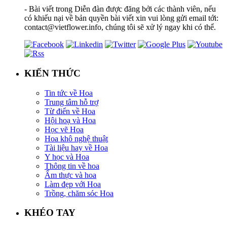
- Bài viết trong Diễn đàn được đăng bởi các thành viên, nếu
có khiếu nại về bản quyền bài viết xin vui lòng gửi email tới:
contact@vietflower.info, chúng tôi sẽ xử lý ngay khi có thể.
KIẾN THỨC
Tin tức về Hoa
Trung tâm hỗ trợ
Từ điển về Hoa
Hội hoạ và Hoa
Học vẽ Hoa
Hoa khô nghệ thuật
Tài liệu hay về Hoa
Y học và Hoa
Thông tin về hoa
Ẩm thực và hoa
Làm đẹp với Hoa
Trồng, chăm sóc Hoa
KHÉO TAY