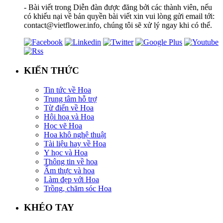
- Bài viết trong Diễn đàn được đăng bởi các thành viên, nếu
có khiếu nại về bản quyền bài viết xin vui lòng gửi email tới:
contact@vietflower.info, chúng tôi sẽ xử lý ngay khi có thể.
KIẾN THỨC
Tin tức về Hoa
Trung tâm hỗ trợ
Từ điển về Hoa
Hội hoạ và Hoa
Học vẽ Hoa
Hoa khô nghệ thuật
Tài liệu hay về Hoa
Y học và Hoa
Thông tin về hoa
Ẩm thực và hoa
Làm đẹp với Hoa
Trồng, chăm sóc Hoa
KHÉO TAY