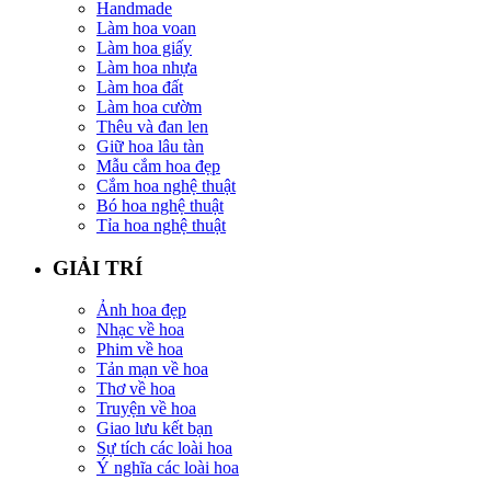
Handmade
Làm hoa voan
Làm hoa giấy
Làm hoa nhựa
Làm hoa đất
Làm hoa cườm
Thêu và đan len
Giữ hoa lâu tàn
Mẫu cắm hoa đẹp
Cắm hoa nghệ thuật
Bó hoa nghệ thuật
Tỉa hoa nghệ thuật
GIẢI TRÍ
Ảnh hoa đẹp
Nhạc về hoa
Phim về hoa
Tản mạn về hoa
Thơ về hoa
Truyện về hoa
Giao lưu kết bạn
Sự tích các loài hoa
Ý nghĩa các loài hoa