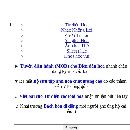
Từ điển Hoa
Nhạc Không Lời
Vườn Tí Hon
Ý nghĩa Hoa
Ảnh hoa HD
Sheet nhạc
Khoa học vui
►
Tuyển điều hành (MOD) cho Diễn đàn hoa
nhanh chân
đăng ký nha các bạn
♥ Ra mắt
Bộ sưu tập ảnh hoa chất lượng cao
do các thành
viên VF đóng góp
☼
Viết bài cho Từ điển các loài hoa
nhận nhuận bút liền tay
♫ Khai trương
Bách hóa di động
mọi người ghé ủng hộ cái
nào :)