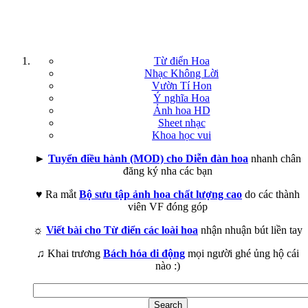
Từ điển Hoa
Nhạc Không Lời
Vườn Tí Hon
Ý nghĩa Hoa
Ảnh hoa HD
Sheet nhạc
Khoa học vui
►
Tuyển điều hành (MOD) cho Diễn đàn hoa
nhanh chân
đăng ký nha các bạn
♥ Ra mắt
Bộ sưu tập ảnh hoa chất lượng cao
do các thành
viên VF đóng góp
☼
Viết bài cho Từ điển các loài hoa
nhận nhuận bút liền tay
♫ Khai trương
Bách hóa di động
mọi người ghé ủng hộ cái
nào :)