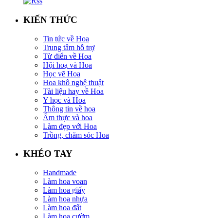
KIẾN THỨC
Tin tức về Hoa
Trung tâm hỗ trợ
Từ điển về Hoa
Hội hoạ và Hoa
Học vẽ Hoa
Hoa khô nghệ thuật
Tài liệu hay về Hoa
Y học và Hoa
Thông tin về hoa
Ẩm thực và hoa
Làm đẹp với Hoa
Trồng, chăm sóc Hoa
KHÉO TAY
Handmade
Làm hoa voan
Làm hoa giấy
Làm hoa nhựa
Làm hoa đất
Làm hoa cườm