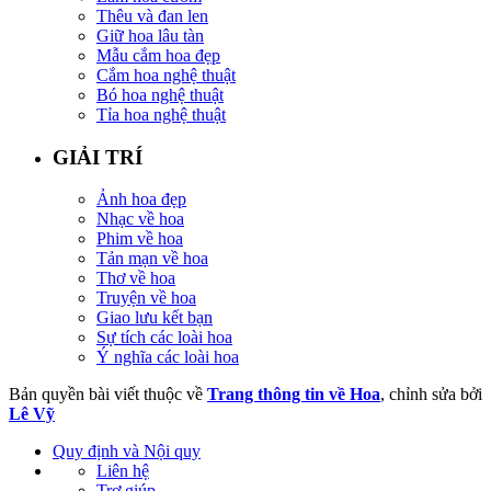
Thêu và đan len
Giữ hoa lâu tàn
Mẫu cắm hoa đẹp
Cắm hoa nghệ thuật
Bó hoa nghệ thuật
Tỉa hoa nghệ thuật
GIẢI TRÍ
Ảnh hoa đẹp
Nhạc về hoa
Phim về hoa
Tản mạn về hoa
Thơ về hoa
Truyện về hoa
Giao lưu kết bạn
Sự tích các loài hoa
Ý nghĩa các loài hoa
Bản quyền bài viết thuộc về
Trang thông tin về Hoa
, chỉnh sửa bởi
Lê Vỹ
Quy định và Nội quy
Liên hệ
Trợ giúp