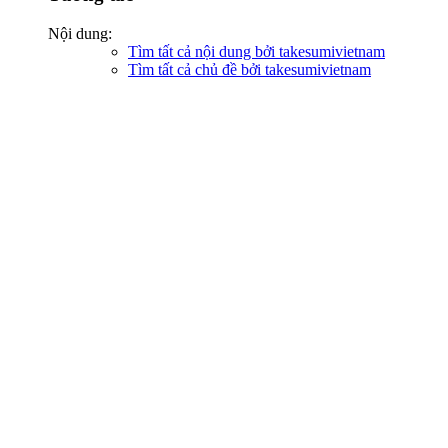
Nội dung:
Tìm tất cả nội dung bởi takesumivietnam
Tìm tất cả chủ đề bởi takesumivietnam