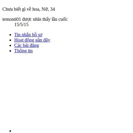
Chưa biết gì về hoa
, Nữ, 34
temonti01 được nhìn thấy lần cuối:
15/5/15
Tin nhắn hồ sơ
Hoạt động gần đây
Các bài đăng
Thông tin