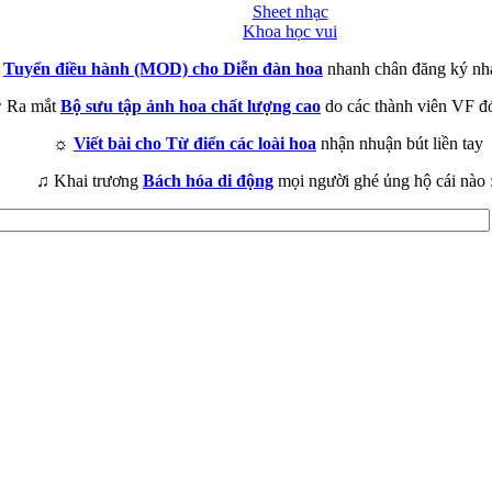
Sheet nhạc
Khoa học vui
►
Tuyển điều hành (MOD) cho Diễn đàn hoa
nhanh chân đăng ký nh
 Ra mắt
Bộ sưu tập ảnh hoa chất lượng cao
do các thành viên VF đ
☼
Viết bài cho Từ điển các loài hoa
nhận nhuận bút liền tay
♫ Khai trương
Bách hóa di động
mọi người ghé ủng hộ cái nào 