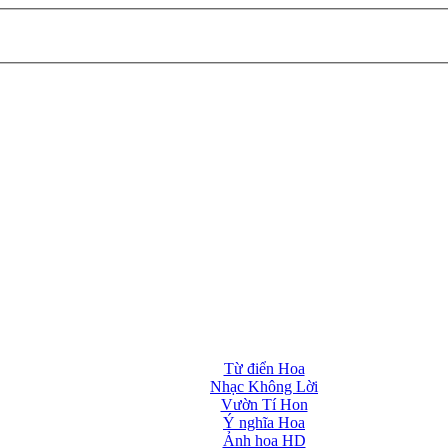
Từ điển Hoa
Nhạc Không Lời
Vườn Tí Hon
Ý nghĩa Hoa
Ảnh hoa HD