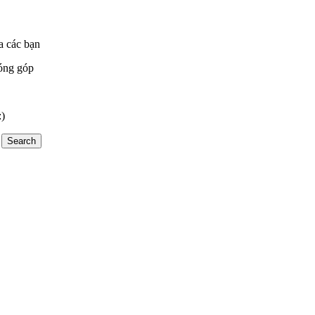
a các bạn
óng góp
:)