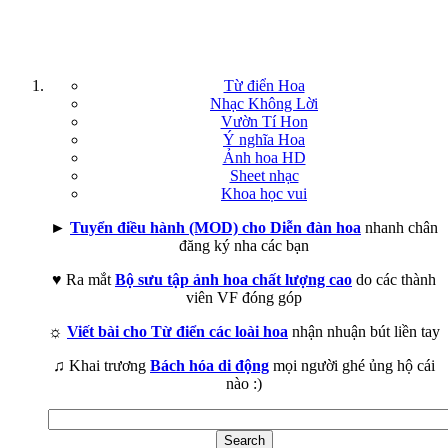
Từ điển Hoa
Nhạc Không Lời
Vườn Tí Hon
Ý nghĩa Hoa
Ảnh hoa HD
Sheet nhạc
Khoa học vui
►
Tuyển điều hành (MOD) cho Diễn đàn hoa
nhanh chân
đăng ký nha các bạn
♥ Ra mắt
Bộ sưu tập ảnh hoa chất lượng cao
do các thành
viên VF đóng góp
☼
Viết bài cho Từ điển các loài hoa
nhận nhuận bút liền tay
♫ Khai trương
Bách hóa di động
mọi người ghé ủng hộ cái
nào :)