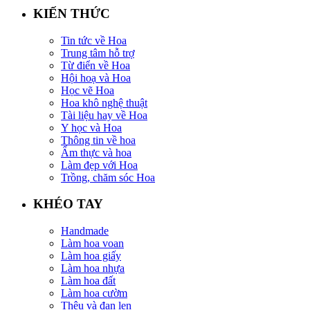
KIẾN THỨC
Tin tức về Hoa
Trung tâm hỗ trợ
Từ điển về Hoa
Hội hoạ và Hoa
Học vẽ Hoa
Hoa khô nghệ thuật
Tài liệu hay về Hoa
Y học và Hoa
Thông tin về hoa
Ẩm thực và hoa
Làm đẹp với Hoa
Trồng, chăm sóc Hoa
KHÉO TAY
Handmade
Làm hoa voan
Làm hoa giấy
Làm hoa nhựa
Làm hoa đất
Làm hoa cườm
Thêu và đan len