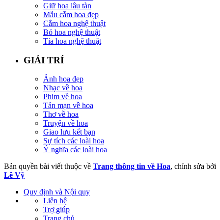
Giữ hoa lâu tàn
Mẫu cắm hoa đẹp
Cắm hoa nghệ thuật
Bó hoa nghệ thuật
Tỉa hoa nghệ thuật
GIẢI TRÍ
Ảnh hoa đẹp
Nhạc về hoa
Phim về hoa
Tản mạn về hoa
Thơ về hoa
Truyện về hoa
Giao lưu kết bạn
Sự tích các loài hoa
Ý nghĩa các loài hoa
Bản quyền bài viết thuộc về
Trang thông tin về Hoa
, chỉnh sửa bởi
Lê Vỹ
Quy định và Nội quy
Liên hệ
Trợ giúp
Trang chủ