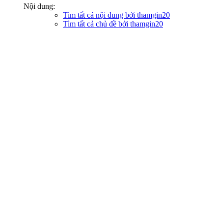
Nội dung:
Tìm tất cả nội dung bởi thamgin20
Tìm tất cả chủ đề bởi thamgin20