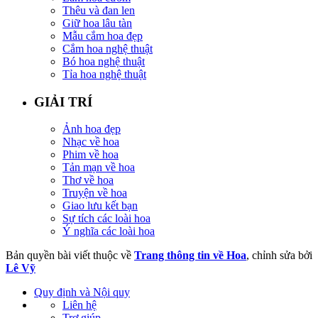
Thêu và đan len
Giữ hoa lâu tàn
Mẫu cắm hoa đẹp
Cắm hoa nghệ thuật
Bó hoa nghệ thuật
Tỉa hoa nghệ thuật
GIẢI TRÍ
Ảnh hoa đẹp
Nhạc về hoa
Phim về hoa
Tản mạn về hoa
Thơ về hoa
Truyện về hoa
Giao lưu kết bạn
Sự tích các loài hoa
Ý nghĩa các loài hoa
Bản quyền bài viết thuộc về
Trang thông tin về Hoa
, chỉnh sửa bởi
Lê Vỹ
Quy định và Nội quy
Liên hệ
Trợ giúp