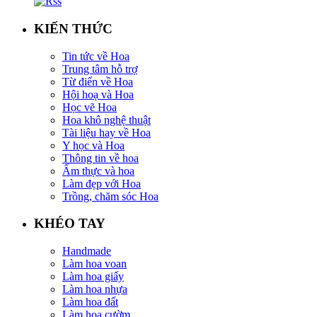
KIẾN THỨC
Tin tức về Hoa
Trung tâm hỗ trợ
Từ điển về Hoa
Hội hoạ và Hoa
Học vẽ Hoa
Hoa khô nghệ thuật
Tài liệu hay về Hoa
Y học và Hoa
Thông tin về hoa
Ẩm thực và hoa
Làm đẹp với Hoa
Trồng, chăm sóc Hoa
KHÉO TAY
Handmade
Làm hoa voan
Làm hoa giấy
Làm hoa nhựa
Làm hoa đất
Làm hoa cườm