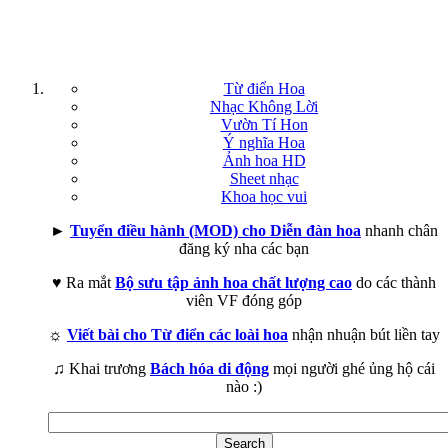
Từ điển Hoa
Nhạc Không Lời
Vườn Tí Hon
Ý nghĩa Hoa
Ảnh hoa HD
Sheet nhạc
Khoa học vui
►
Tuyển điều hành (MOD) cho Diễn đàn hoa
nhanh chân
đăng ký nha các bạn
♥ Ra mắt
Bộ sưu tập ảnh hoa chất lượng cao
do các thành
viên VF đóng góp
☼
Viết bài cho Từ điển các loài hoa
nhận nhuận bút liền tay
♫ Khai trương
Bách hóa di động
mọi người ghé ủng hộ cái
nào :)