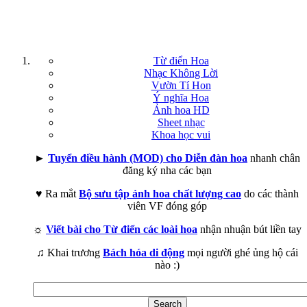
Từ điển Hoa
Nhạc Không Lời
Vườn Tí Hon
Ý nghĩa Hoa
Ảnh hoa HD
Sheet nhạc
Khoa học vui
►
Tuyển điều hành (MOD) cho Diễn đàn hoa
nhanh chân
đăng ký nha các bạn
♥ Ra mắt
Bộ sưu tập ảnh hoa chất lượng cao
do các thành
viên VF đóng góp
☼
Viết bài cho Từ điển các loài hoa
nhận nhuận bút liền tay
♫ Khai trương
Bách hóa di động
mọi người ghé ủng hộ cái
nào :)