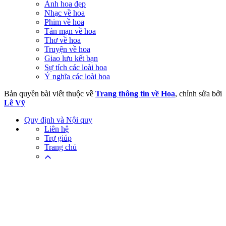
Ảnh hoa đẹp
Nhạc về hoa
Phim về hoa
Tản mạn về hoa
Thơ về hoa
Truyện về hoa
Giao lưu kết bạn
Sự tích các loài hoa
Ý nghĩa các loài hoa
Bản quyền bài viết thuộc về
Trang thông tin về Hoa
, chỉnh sửa bởi
Lê Vỹ
Quy định và Nội quy
Liên hệ
Trợ giúp
Trang chủ