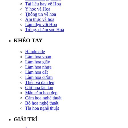
Tài liệu hay về Hoa
Y học và Hoa
Thông tin về hoa
Ẩm thực và hoa
Làm đẹp với Hoa
Trồng, chăm sóc Hoa
KHÉO TAY
Handmade
Làm hoa voan
Làm hoa giấy
Làm hoa nhựa
Làm hoa đất
Làm hoa cườm
Thêu và đan len
Giữ hoa lâu tàn
Mẫu cắm hoa đẹp
Cắm hoa nghệ thuật
Bó hoa nghệ thuật
Tỉa hoa nghệ thuật
GIẢI TRÍ