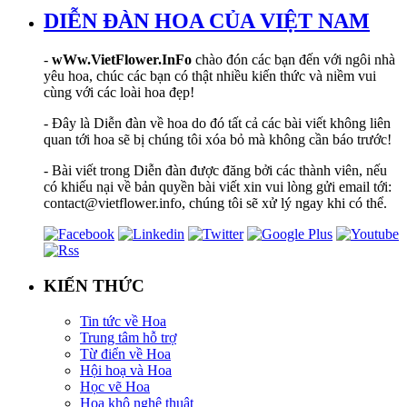
DIỄN ĐÀN HOA CỦA VIỆT NAM
-
wWw.VietFlower.InFo
chào đón các bạn đến với ngôi nhà
yêu hoa, chúc các bạn có thật nhiều kiến thức và niềm vui
cùng với các loài hoa đẹp!
- Đây là Diễn đàn về hoa do đó tất cả các bài viết không liên
quan tới hoa sẽ bị chúng tôi xóa bỏ mà không cần báo trước!
- Bài viết trong Diễn đàn được đăng bởi các thành viên, nếu
có khiếu nại về bản quyền bài viết xin vui lòng gửi email tới:
contact@vietflower.info, chúng tôi sẽ xử lý ngay khi có thể.
KIẾN THỨC
Tin tức về Hoa
Trung tâm hỗ trợ
Từ điển về Hoa
Hội hoạ và Hoa
Học vẽ Hoa
Hoa khô nghệ thuật