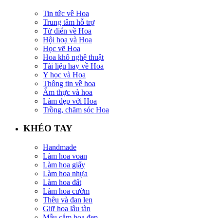
Tin tức về Hoa
Trung tâm hỗ trợ
Từ điển về Hoa
Hội hoạ và Hoa
Học vẽ Hoa
Hoa khô nghệ thuật
Tài liệu hay về Hoa
Y học và Hoa
Thông tin về hoa
Ẩm thực và hoa
Làm đẹp với Hoa
Trồng, chăm sóc Hoa
KHÉO TAY
Handmade
Làm hoa voan
Làm hoa giấy
Làm hoa nhựa
Làm hoa đất
Làm hoa cườm
Thêu và đan len
Giữ hoa lâu tàn
Mẫu cắm hoa đẹp