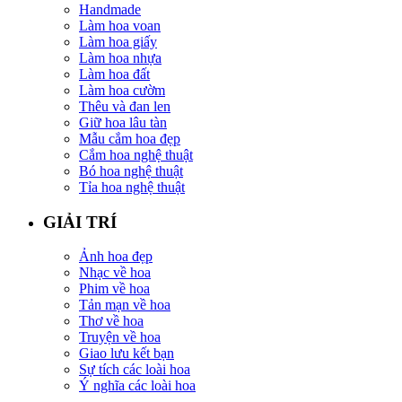
Handmade
Làm hoa voan
Làm hoa giấy
Làm hoa nhựa
Làm hoa đất
Làm hoa cườm
Thêu và đan len
Giữ hoa lâu tàn
Mẫu cắm hoa đẹp
Cắm hoa nghệ thuật
Bó hoa nghệ thuật
Tỉa hoa nghệ thuật
GIẢI TRÍ
Ảnh hoa đẹp
Nhạc về hoa
Phim về hoa
Tản mạn về hoa
Thơ về hoa
Truyện về hoa
Giao lưu kết bạn
Sự tích các loài hoa
Ý nghĩa các loài hoa