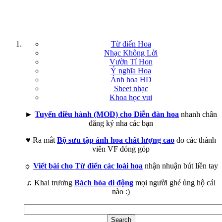
Từ điển Hoa
Nhạc Không Lời
Vườn Tí Hon
Ý nghĩa Hoa
Ảnh hoa HD
Sheet nhạc
Khoa học vui
►
Tuyển điều hành (MOD) cho Diễn đàn hoa
nhanh chân
đăng ký nha các bạn
♥ Ra mắt
Bộ sưu tập ảnh hoa chất lượng cao
do các thành
viên VF đóng góp
☼
Viết bài cho Từ điển các loài hoa
nhận nhuận bút liền tay
♫ Khai trương
Bách hóa di động
mọi người ghé ủng hộ cái
nào :)