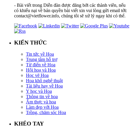
- Bài viết trong Diễn đàn được đăng bởi các thành viên, nếu
có khiếu nại về bản quyền bài viết xin vui lòng gửi email tới:
contact@vietflower.info, chúng tôi sẽ xử lý ngay khi có thể.
KIẾN THỨC
Tin tức về Hoa
Trung tâm hỗ trợ
Từ điển về Hoa
Hội hoạ và Hoa
Học vẽ Hoa
Hoa khô nghệ thuật
Tài liệu hay về Hoa
Y học và Hoa
Thông tin về hoa
Ẩm thực và hoa
Làm đẹp với Hoa
Trồng, chăm sóc Hoa
KHÉO TAY