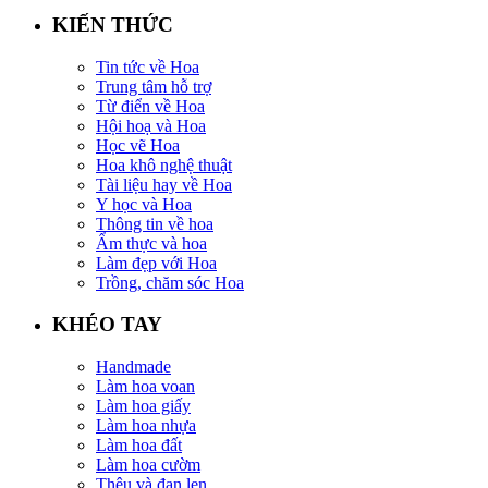
KIẾN THỨC
Tin tức về Hoa
Trung tâm hỗ trợ
Từ điển về Hoa
Hội hoạ và Hoa
Học vẽ Hoa
Hoa khô nghệ thuật
Tài liệu hay về Hoa
Y học và Hoa
Thông tin về hoa
Ẩm thực và hoa
Làm đẹp với Hoa
Trồng, chăm sóc Hoa
KHÉO TAY
Handmade
Làm hoa voan
Làm hoa giấy
Làm hoa nhựa
Làm hoa đất
Làm hoa cườm
Thêu và đan len