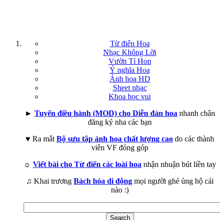
Từ điển Hoa
Nhạc Không Lời
Vườn Tí Hon
Ý nghĩa Hoa
Ảnh hoa HD
Sheet nhạc
Khoa học vui
►
Tuyển điều hành (MOD) cho Diễn đàn hoa
nhanh chân
đăng ký nha các bạn
♥ Ra mắt
Bộ sưu tập ảnh hoa chất lượng cao
do các thành
viên VF đóng góp
☼
Viết bài cho Từ điển các loài hoa
nhận nhuận bút liền tay
♫ Khai trương
Bách hóa di động
mọi người ghé ủng hộ cái
nào :)