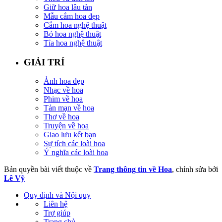
Giữ hoa lâu tàn
Mẫu cắm hoa đẹp
Cắm hoa nghệ thuật
Bó hoa nghệ thuật
Tỉa hoa nghệ thuật
GIẢI TRÍ
Ảnh hoa đẹp
Nhạc về hoa
Phim về hoa
Tản mạn về hoa
Thơ về hoa
Truyện về hoa
Giao lưu kết bạn
Sự tích các loài hoa
Ý nghĩa các loài hoa
Bản quyền bài viết thuộc về
Trang thông tin về Hoa
, chỉnh sửa bởi
Lê Vỹ
Quy định và Nội quy
Liên hệ
Trợ giúp
Trang chủ