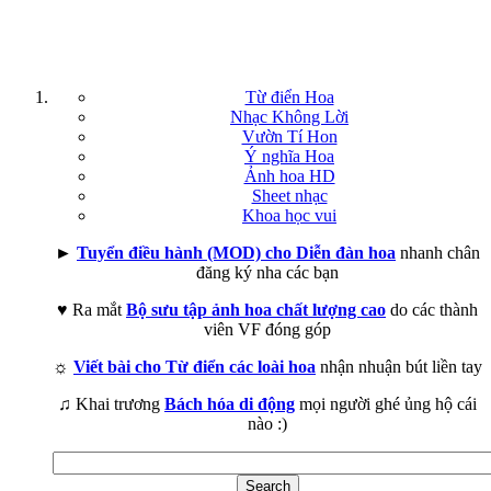
Từ điển Hoa
Nhạc Không Lời
Vườn Tí Hon
Ý nghĩa Hoa
Ảnh hoa HD
Sheet nhạc
Khoa học vui
►
Tuyển điều hành (MOD) cho Diễn đàn hoa
nhanh chân
đăng ký nha các bạn
♥ Ra mắt
Bộ sưu tập ảnh hoa chất lượng cao
do các thành
viên VF đóng góp
☼
Viết bài cho Từ điển các loài hoa
nhận nhuận bút liền tay
♫ Khai trương
Bách hóa di động
mọi người ghé ủng hộ cái
nào :)