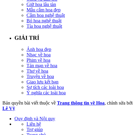
Giữ hoa lâu tàn
Mẫu cắm hoa đẹp
Cắm hoa nghệ thuật
Bó hoa nghệ thuật
Tỉa hoa nghệ thuật
GIẢI TRÍ
Ảnh hoa đẹp
Nhạc về hoa
Phim về hoa
Tản mạn về hoa
Thơ về hoa
Truyện về hoa
Giao lưu kết bạn
Sự tích các loài hoa
Ý nghĩa các loài hoa
Bản quyền bài viết thuộc về
Trang thông tin về Hoa
, chỉnh sửa bởi
Lê Vỹ
Quy định và Nội quy
Liên hệ
Trợ giúp
Trang chủ