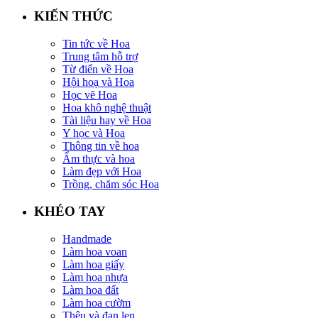
KIẾN THỨC
Tin tức về Hoa
Trung tâm hỗ trợ
Từ điển về Hoa
Hội hoạ và Hoa
Học vẽ Hoa
Hoa khô nghệ thuật
Tài liệu hay về Hoa
Y học và Hoa
Thông tin về hoa
Ẩm thực và hoa
Làm đẹp với Hoa
Trồng, chăm sóc Hoa
KHÉO TAY
Handmade
Làm hoa voan
Làm hoa giấy
Làm hoa nhựa
Làm hoa đất
Làm hoa cườm
Thêu và đan len