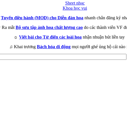
Sheet nhạc
Khoa học vui
►
Tuyển điều hành (MOD) cho Diễn đàn hoa
nhanh chân đăng ký nh
 Ra mắt
Bộ sưu tập ảnh hoa chất lượng cao
do các thành viên VF đ
☼
Viết bài cho Từ điển các loài hoa
nhận nhuận bút liền tay
♫ Khai trương
Bách hóa di động
mọi người ghé ủng hộ cái nào 