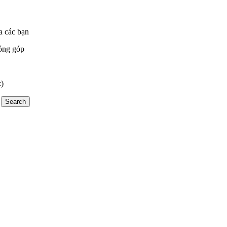
a các bạn
óng góp
:)