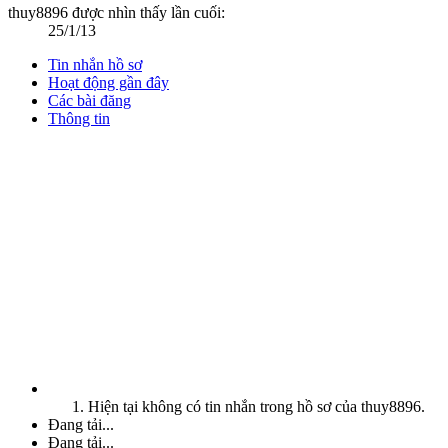
thuy8896 được nhìn thấy lần cuối:
25/1/13
Tin nhắn hồ sơ
Hoạt động gần đây
Các bài đăng
Thông tin
Hiện tại không có tin nhắn trong hồ sơ của thuy8896.
Đang tải...
Đang tải...