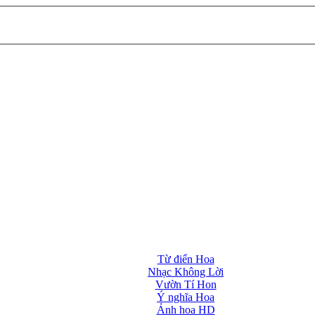
Từ điển Hoa
Nhạc Không Lời
Vườn Tí Hon
Ý nghĩa Hoa
Ảnh hoa HD