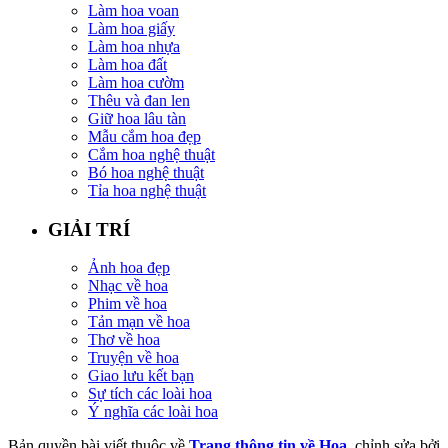
Làm hoa voan
Làm hoa giấy
Làm hoa nhựa
Làm hoa đất
Làm hoa cườm
Thêu và đan len
Giữ hoa lâu tàn
Mẫu cắm hoa đẹp
Cắm hoa nghệ thuật
Bó hoa nghệ thuật
Tỉa hoa nghệ thuật
GIẢI TRÍ
Ảnh hoa đẹp
Nhạc về hoa
Phim về hoa
Tản mạn về hoa
Thơ về hoa
Truyện về hoa
Giao lưu kết bạn
Sự tích các loài hoa
Ý nghĩa các loài hoa
Bản quyền bài viết thuộc về
Trang thông tin về Hoa
, chỉnh sửa bởi