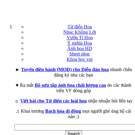
Từ điển Hoa
Nhạc Không Lời
Vườn Tí Hon
Ý nghĩa Hoa
Ảnh hoa HD
Sheet nhạc
Khoa học vui
►
Tuyển điều hành (MOD) cho Diễn đàn hoa
nhanh chân
đăng ký nha các bạn
♥ Ra mắt
Bộ sưu tập ảnh hoa chất lượng cao
do các thành
viên VF đóng góp
☼
Viết bài cho Từ điển các loài hoa
nhận nhuận bút liền tay
♫ Khai trương
Bách hóa di động
mọi người ghé ủng hộ cái
nào :)