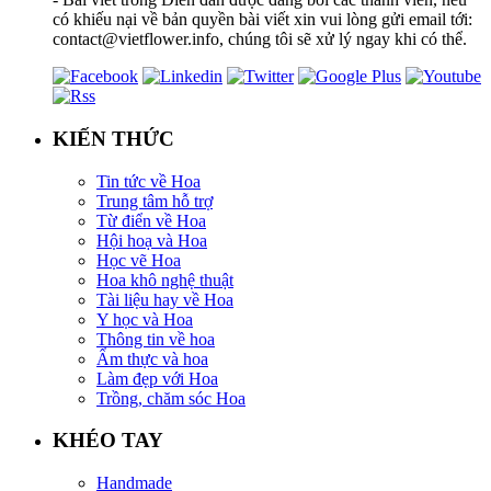
có khiếu nại về bản quyền bài viết xin vui lòng gửi email tới:
contact@vietflower.info, chúng tôi sẽ xử lý ngay khi có thể.
KIẾN THỨC
Tin tức về Hoa
Trung tâm hỗ trợ
Từ điển về Hoa
Hội hoạ và Hoa
Học vẽ Hoa
Hoa khô nghệ thuật
Tài liệu hay về Hoa
Y học và Hoa
Thông tin về hoa
Ẩm thực và hoa
Làm đẹp với Hoa
Trồng, chăm sóc Hoa
KHÉO TAY
Handmade