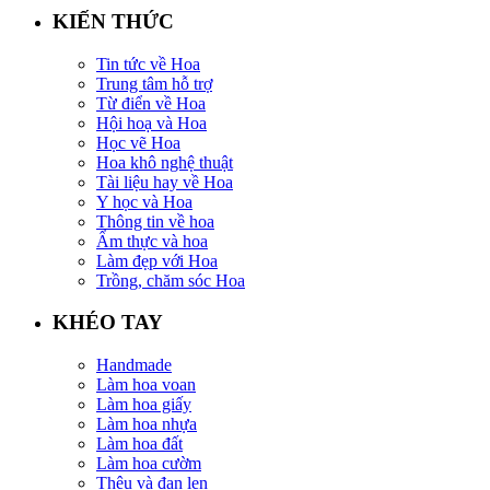
KIẾN THỨC
Tin tức về Hoa
Trung tâm hỗ trợ
Từ điển về Hoa
Hội hoạ và Hoa
Học vẽ Hoa
Hoa khô nghệ thuật
Tài liệu hay về Hoa
Y học và Hoa
Thông tin về hoa
Ẩm thực và hoa
Làm đẹp với Hoa
Trồng, chăm sóc Hoa
KHÉO TAY
Handmade
Làm hoa voan
Làm hoa giấy
Làm hoa nhựa
Làm hoa đất
Làm hoa cườm
Thêu và đan len