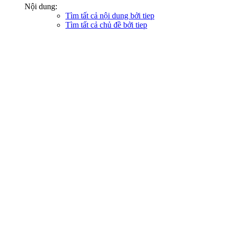
Nội dung:
Tìm tất cả nội dung bởi tiep
Tìm tất cả chủ đề bởi tiep