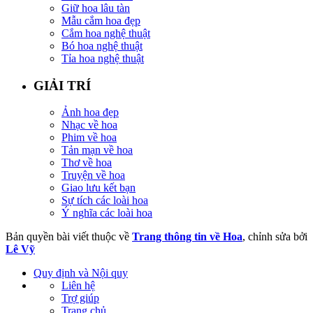
Giữ hoa lâu tàn
Mẫu cắm hoa đẹp
Cắm hoa nghệ thuật
Bó hoa nghệ thuật
Tỉa hoa nghệ thuật
GIẢI TRÍ
Ảnh hoa đẹp
Nhạc về hoa
Phim về hoa
Tản mạn về hoa
Thơ về hoa
Truyện về hoa
Giao lưu kết bạn
Sự tích các loài hoa
Ý nghĩa các loài hoa
Bản quyền bài viết thuộc về
Trang thông tin về Hoa
, chỉnh sửa bởi
Lê Vỹ
Quy định và Nội quy
Liên hệ
Trợ giúp
Trang chủ