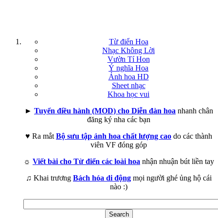
Từ điển Hoa
Nhạc Không Lời
Vườn Tí Hon
Ý nghĩa Hoa
Ảnh hoa HD
Sheet nhạc
Khoa học vui
►
Tuyển điều hành (MOD) cho Diễn đàn hoa
nhanh chân
đăng ký nha các bạn
♥ Ra mắt
Bộ sưu tập ảnh hoa chất lượng cao
do các thành
viên VF đóng góp
☼
Viết bài cho Từ điển các loài hoa
nhận nhuận bút liền tay
♫ Khai trương
Bách hóa di động
mọi người ghé ủng hộ cái
nào :)