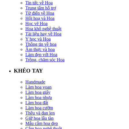
Tin tức về Hoa
Trung tâm hỗ trợ
Từ điển về Hoa
Hội hoạ và Hoa
Học vẽ Hoa
Hoa khô nghệ thuật
Tài liệu hay về Hoa
Y học và Hoa
Thông tin về hoa
Ẩm thực và hoa
Làm đẹp với Hoa
Trồng, chăm sóc Hoa
KHÉO TAY
Handmade
Làm hoa voan
Làm hoa giấy
Làm hoa nhựa
Làm hoa đất
Làm hoa cườm
Thêu và đan len
Giữ hoa lâu tàn
Mẫu cắm hoa đẹp
Cắm hoa nghệ thuật