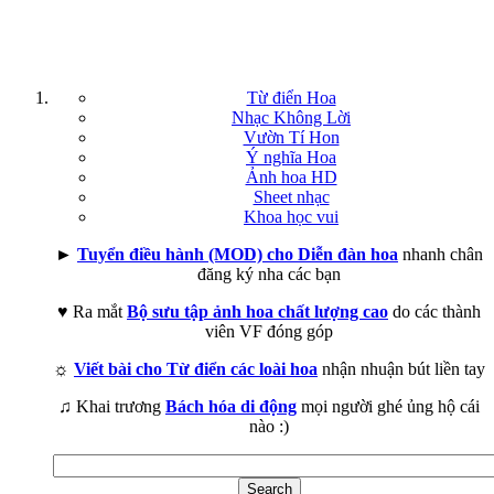
Từ điển Hoa
Nhạc Không Lời
Vườn Tí Hon
Ý nghĩa Hoa
Ảnh hoa HD
Sheet nhạc
Khoa học vui
►
Tuyển điều hành (MOD) cho Diễn đàn hoa
nhanh chân
đăng ký nha các bạn
♥ Ra mắt
Bộ sưu tập ảnh hoa chất lượng cao
do các thành
viên VF đóng góp
☼
Viết bài cho Từ điển các loài hoa
nhận nhuận bút liền tay
♫ Khai trương
Bách hóa di động
mọi người ghé ủng hộ cái
nào :)