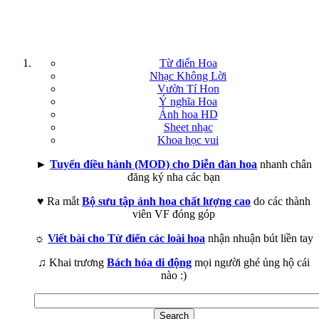
Từ điển Hoa
Nhạc Không Lời
Vườn Tí Hon
Ý nghĩa Hoa
Ảnh hoa HD
Sheet nhạc
Khoa học vui
►
Tuyển điều hành (MOD) cho Diễn đàn hoa
nhanh chân
đăng ký nha các bạn
♥ Ra mắt
Bộ sưu tập ảnh hoa chất lượng cao
do các thành
viên VF đóng góp
☼
Viết bài cho Từ điển các loài hoa
nhận nhuận bút liền tay
♫ Khai trương
Bách hóa di động
mọi người ghé ủng hộ cái
nào :)