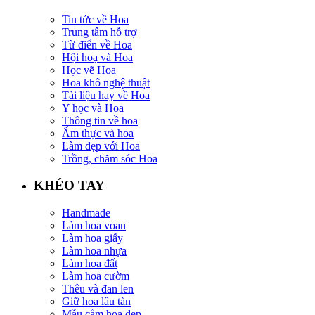
Tin tức về Hoa
Trung tâm hỗ trợ
Từ điển về Hoa
Hội hoạ và Hoa
Học vẽ Hoa
Hoa khô nghệ thuật
Tài liệu hay về Hoa
Y học và Hoa
Thông tin về hoa
Ẩm thực và hoa
Làm đẹp với Hoa
Trồng, chăm sóc Hoa
KHÉO TAY
Handmade
Làm hoa voan
Làm hoa giấy
Làm hoa nhựa
Làm hoa đất
Làm hoa cườm
Thêu và đan len
Giữ hoa lâu tàn
Mẫu cắm hoa đẹp