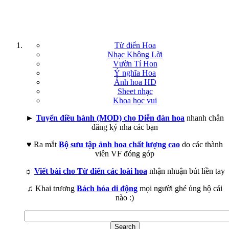
Từ điển Hoa
Nhạc Không Lời
Vườn Tí Hon
Ý nghĩa Hoa
Ảnh hoa HD
Sheet nhạc
Khoa học vui
►
Tuyển điều hành (MOD) cho Diễn đàn hoa
nhanh chân
đăng ký nha các bạn
♥ Ra mắt
Bộ sưu tập ảnh hoa chất lượng cao
do các thành
viên VF đóng góp
☼
Viết bài cho Từ điển các loài hoa
nhận nhuận bút liền tay
♫ Khai trương
Bách hóa di động
mọi người ghé ủng hộ cái
nào :)