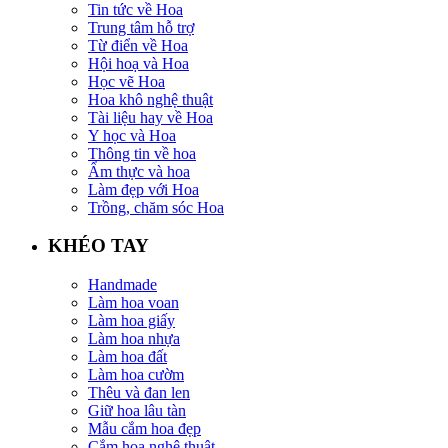
Tin tức về Hoa
Trung tâm hỗ trợ
Từ điển về Hoa
Hội hoạ và Hoa
Học vẽ Hoa
Hoa khô nghệ thuật
Tài liệu hay về Hoa
Y học và Hoa
Thông tin về hoa
Ẩm thực và hoa
Làm đẹp với Hoa
Trồng, chăm sóc Hoa
KHÉO TAY
Handmade
Làm hoa voan
Làm hoa giấy
Làm hoa nhựa
Làm hoa đất
Làm hoa cườm
Thêu và đan len
Giữ hoa lâu tàn
Mẫu cắm hoa đẹp
Cắm hoa nghệ thuật