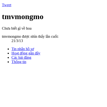
Tweet
tmvmongmo
Chưa biết gì về hoa
tmvmongmo được nhìn thấy lần cuối:
21/3/13
Tin nhắn hồ sơ
Hoạt động gần đây
Các bài đăng
Thông tin