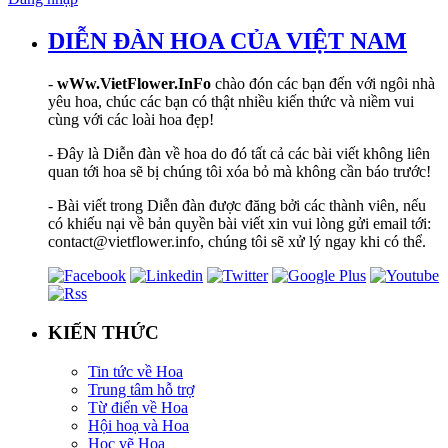
DIỄN ĐÀN HOA CỦA VIỆT NAM
-
wWw.VietFlower.InFo
chào đón các bạn đến với ngôi nhà
yêu hoa, chúc các bạn có thật nhiều kiến thức và niềm vui
cùng với các loài hoa đẹp!
- Đây là Diễn đàn về hoa do đó tất cả các bài viết không liên
quan tới hoa sẽ bị chúng tôi xóa bỏ mà không cần báo trước!
- Bài viết trong Diễn đàn được đăng bởi các thành viên, nếu
có khiếu nại về bản quyền bài viết xin vui lòng gửi email tới:
contact@vietflower.info, chúng tôi sẽ xử lý ngay khi có thể.
KIẾN THỨC
Tin tức về Hoa
Trung tâm hỗ trợ
Từ điển về Hoa
Hội hoạ và Hoa
Học vẽ Hoa