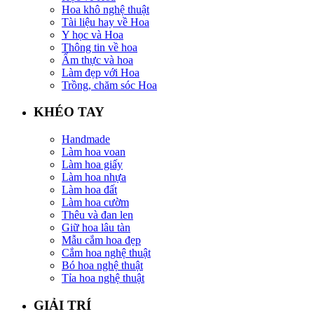
Hoa khô nghệ thuật
Tài liệu hay về Hoa
Y học và Hoa
Thông tin về hoa
Ẩm thực và hoa
Làm đẹp với Hoa
Trồng, chăm sóc Hoa
KHÉO TAY
Handmade
Làm hoa voan
Làm hoa giấy
Làm hoa nhựa
Làm hoa đất
Làm hoa cườm
Thêu và đan len
Giữ hoa lâu tàn
Mẫu cắm hoa đẹp
Cắm hoa nghệ thuật
Bó hoa nghệ thuật
Tỉa hoa nghệ thuật
GIẢI TRÍ