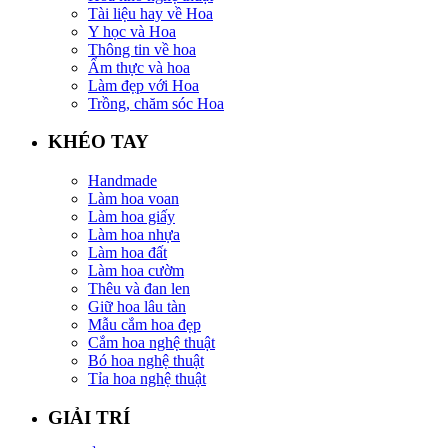
Tài liệu hay về Hoa
Y học và Hoa
Thông tin về hoa
Ẩm thực và hoa
Làm đẹp với Hoa
Trồng, chăm sóc Hoa
KHÉO TAY
Handmade
Làm hoa voan
Làm hoa giấy
Làm hoa nhựa
Làm hoa đất
Làm hoa cườm
Thêu và đan len
Giữ hoa lâu tàn
Mẫu cắm hoa đẹp
Cắm hoa nghệ thuật
Bó hoa nghệ thuật
Tỉa hoa nghệ thuật
GIẢI TRÍ