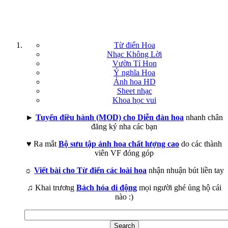
Từ điển Hoa
Nhạc Không Lời
Vườn Tí Hon
Ý nghĩa Hoa
Ảnh hoa HD
Sheet nhạc
Khoa học vui
►
Tuyển điều hành (MOD) cho Diễn đàn hoa
nhanh chân
đăng ký nha các bạn
♥ Ra mắt
Bộ sưu tập ảnh hoa chất lượng cao
do các thành
viên VF đóng góp
☼
Viết bài cho Từ điển các loài hoa
nhận nhuận bút liền tay
♫ Khai trương
Bách hóa di động
mọi người ghé ủng hộ cái
nào :)