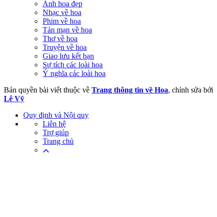
Ảnh hoa đẹp
Nhạc về hoa
Phim về hoa
Tản mạn về hoa
Thơ về hoa
Truyện về hoa
Giao lưu kết bạn
Sự tích các loài hoa
Ý nghĩa các loài hoa
Bản quyền bài viết thuộc về
Trang thông tin về Hoa
, chỉnh sửa bởi
Lê Vỹ
Quy định và Nội quy
Liên hệ
Trợ giúp
Trang chủ