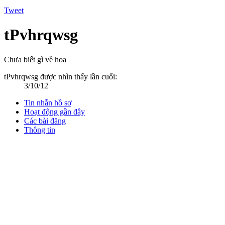
Tweet
tPvhrqwsg
Chưa biết gì về hoa
tPvhrqwsg được nhìn thấy lần cuối:
3/10/12
Tin nhắn hồ sơ
Hoạt động gần đây
Các bài đăng
Thông tin