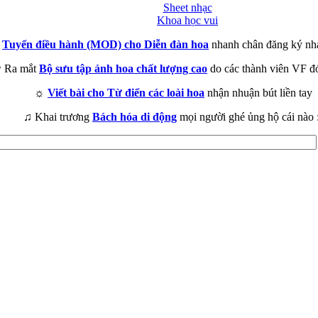
Sheet nhạc
Khoa học vui
►
Tuyển điều hành (MOD) cho Diễn đàn hoa
nhanh chân đăng ký nh
 Ra mắt
Bộ sưu tập ảnh hoa chất lượng cao
do các thành viên VF đ
☼
Viết bài cho Từ điển các loài hoa
nhận nhuận bút liền tay
♫ Khai trương
Bách hóa di động
mọi người ghé ủng hộ cái nào 