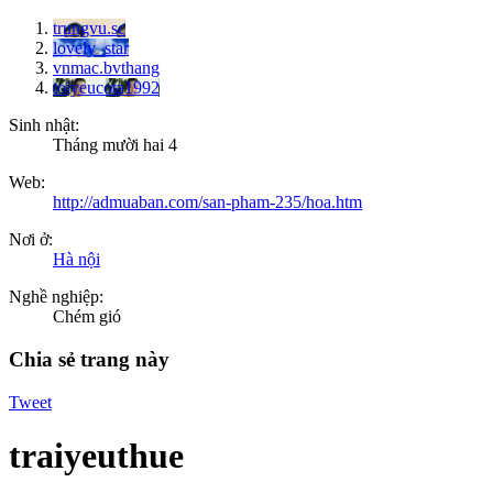
trungvu.sc
lovely_star
vnmac.bvthang
toiyeucota1992
Sinh nhật:
Tháng mười hai 4
Web:
http://admuaban.com/san-pham-235/hoa.htm
Nơi ở:
Hà nội
Nghề nghiệp:
Chém gió
Chia sẻ trang này
Tweet
traiyeuthue