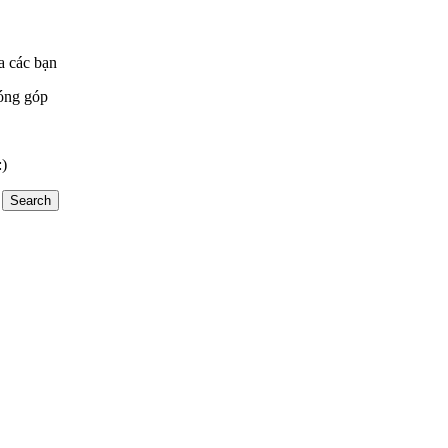
a các bạn
óng góp
:)