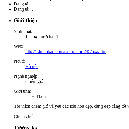
Đang tải...
Đang tải...
Giới thiệu
Sinh nhật:
Tháng mười hai 4
Web:
http://admuaban.com/san-pham-235/hoa.htm
Nơi ở:
Hà nội
Nghề nghiệp:
Chém gió
Giới tính:
Nam
Tôi thích chém gió và yêu các loài hoa đẹp, càng đep càng tốt t
Chém chế
Tương tác