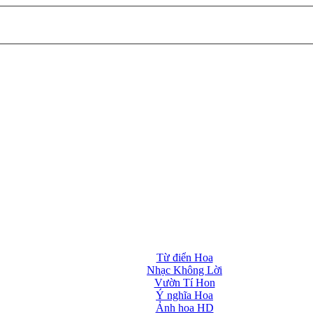
Từ điển Hoa
Nhạc Không Lời
Vườn Tí Hon
Ý nghĩa Hoa
Ảnh hoa HD