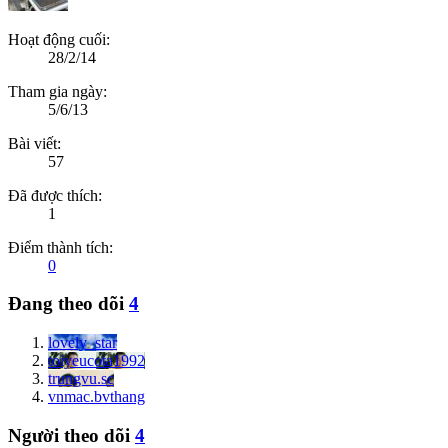
Hoạt động cuối:
28/2/14
Tham gia ngày:
5/6/13
Bài viết:
57
Đã được thích:
1
Điểm thành tích:
0
Đang theo dõi
4
lovely_star
toiyeucota1992
trungvu.sc
vnmac.bvthang
Người theo dõi
4