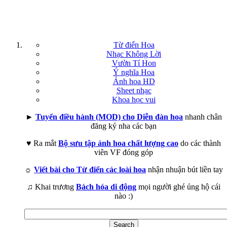
Từ điển Hoa
Nhạc Không Lời
Vườn Tí Hon
Ý nghĩa Hoa
Ảnh hoa HD
Sheet nhạc
Khoa học vui
►
Tuyển điều hành (MOD) cho Diễn đàn hoa
nhanh chân
đăng ký nha các bạn
♥ Ra mắt
Bộ sưu tập ảnh hoa chất lượng cao
do các thành
viên VF đóng góp
☼
Viết bài cho Từ điển các loài hoa
nhận nhuận bút liền tay
♫ Khai trương
Bách hóa di động
mọi người ghé ủng hộ cái
nào :)