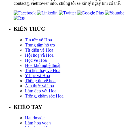
contact@vietflower.info, chúng tôi sẽ xử lý ngay khi có thể.
KIẾN THỨC
Tin tức về Hoa
Trung tâm hỗ trợ
Từ điển về Hoa
Hội hoạ và Hoa
Học vẽ Hoa
Hoa khô nghệ thuật
Tài liệu hay về Hoa
Y học và Hoa
Thông tin về hoa
Ẩm thực và hoa
Làm đẹp với Hoa
Trồng, chăm sóc Hoa
KHÉO TAY
Handmade
Làm hoa voan