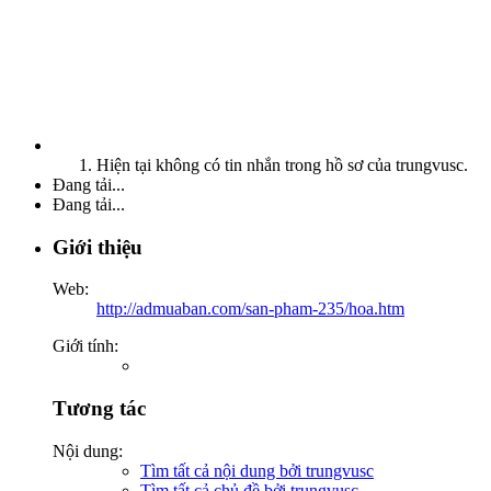
Hiện tại không có tin nhắn trong hồ sơ của trungvusc.
Đang tải...
Đang tải...
Giới thiệu
Web:
http://admuaban.com/san-pham-235/hoa.htm
Giới tính:
Tương tác
Nội dung:
Tìm tất cả nội dung bởi trungvusc
Tìm tất cả chủ đề bởi trungvusc