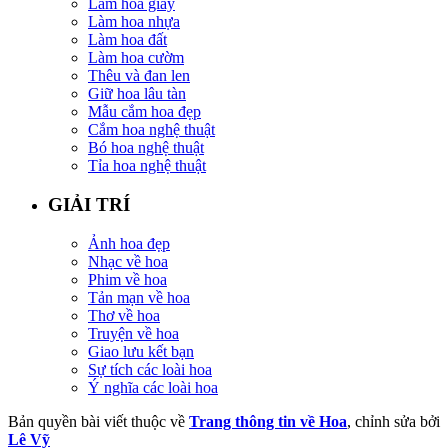
Làm hoa giấy
Làm hoa nhựa
Làm hoa đất
Làm hoa cườm
Thêu và đan len
Giữ hoa lâu tàn
Mẫu cắm hoa đẹp
Cắm hoa nghệ thuật
Bó hoa nghệ thuật
Tỉa hoa nghệ thuật
GIẢI TRÍ
Ảnh hoa đẹp
Nhạc về hoa
Phim về hoa
Tản mạn về hoa
Thơ về hoa
Truyện về hoa
Giao lưu kết bạn
Sự tích các loài hoa
Ý nghĩa các loài hoa
Bản quyền bài viết thuộc về
Trang thông tin về Hoa
, chỉnh sửa bởi
Lê Vỹ