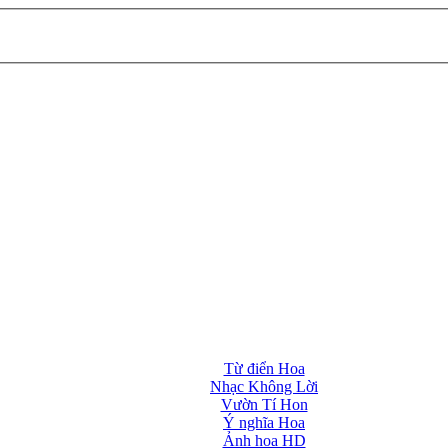
Từ điển Hoa
Nhạc Không Lời
Vườn Tí Hon
Ý nghĩa Hoa
Ảnh hoa HD