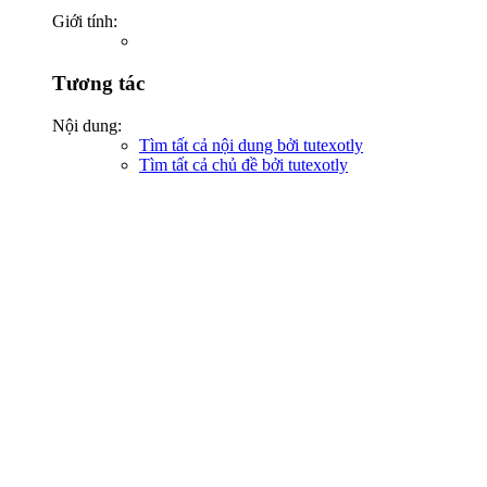
Giới tính:
Tương tác
Nội dung:
Tìm tất cả nội dung bởi tutexotly
Tìm tất cả chủ đề bởi tutexotly