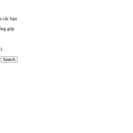
a các bạn
óng góp
:)