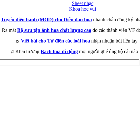
Sheet nhạc
Khoa học vui
►
Tuyển điều hành (MOD) cho Diễn đàn hoa
nhanh chân đăng ký nh
 Ra mắt
Bộ sưu tập ảnh hoa chất lượng cao
do các thành viên VF đ
☼
Viết bài cho Từ điển các loài hoa
nhận nhuận bút liền tay
♫ Khai trương
Bách hóa di động
mọi người ghé ủng hộ cái nào 