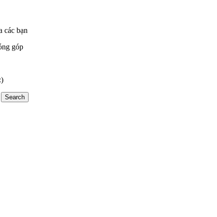
a các bạn
óng góp
:)