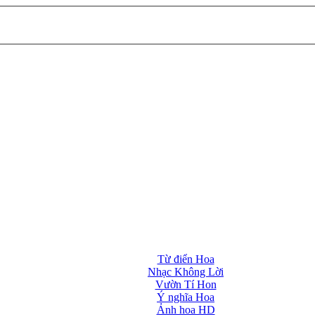
Từ điển Hoa
Nhạc Không Lời
Vườn Tí Hon
Ý nghĩa Hoa
Ảnh hoa HD