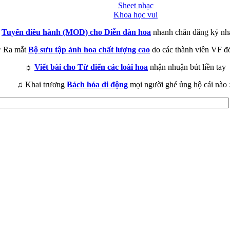
Sheet nhạc
Khoa học vui
►
Tuyển điều hành (MOD) cho Diễn đàn hoa
nhanh chân đăng ký nh
 Ra mắt
Bộ sưu tập ảnh hoa chất lượng cao
do các thành viên VF đ
☼
Viết bài cho Từ điển các loài hoa
nhận nhuận bút liền tay
♫ Khai trương
Bách hóa di động
mọi người ghé ủng hộ cái nào 