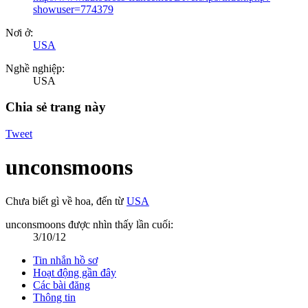
showuser=774379
Nơi ở:
USA
Nghề nghiệp:
USA
Chia sẻ trang này
Tweet
unconsmoons
Chưa biết gì về hoa
,
đến từ
USA
unconsmoons được nhìn thấy lần cuối:
3/10/12
Tin nhắn hồ sơ
Hoạt động gần đây
Các bài đăng
Thông tin