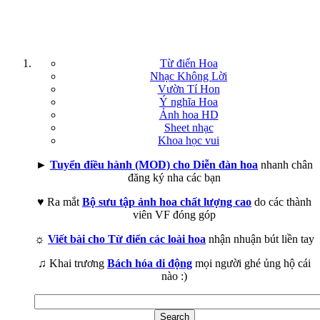
Từ điển Hoa
Nhạc Không Lời
Vườn Tí Hon
Ý nghĩa Hoa
Ảnh hoa HD
Sheet nhạc
Khoa học vui
►
Tuyển điều hành (MOD) cho Diễn đàn hoa
nhanh chân
đăng ký nha các bạn
♥ Ra mắt
Bộ sưu tập ảnh hoa chất lượng cao
do các thành
viên VF đóng góp
☼
Viết bài cho Từ điển các loài hoa
nhận nhuận bút liền tay
♫ Khai trương
Bách hóa di động
mọi người ghé ủng hộ cái
nào :)