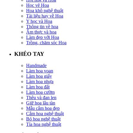
Học vẽ Hoa
Hoa khô nghệ thuật
Tài liệu hay về Hoa
Y học và Hoa
Thông tin về hoa
Ẩm thực và hoa
Làm đẹp với Hoa
Trồng, chăm sóc Hoa
KHÉO TAY
Handmade
Làm hoa voan
Làm hoa giấy
Làm hoa nhựa
Làm hoa đất
Làm hoa cườm
Thêu và đan len
Giữ hoa lâu tàn
Mẫu cắm hoa đẹp
Cắm hoa nghệ thuật
Bó hoa nghệ thuật
Tỉa hoa nghệ thuật