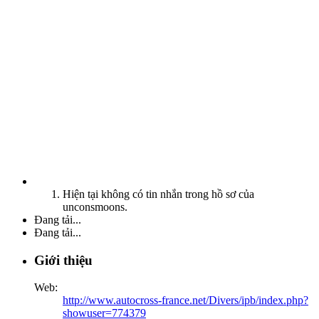
Hiện tại không có tin nhắn trong hồ sơ của
unconsmoons.
Đang tải...
Đang tải...
Giới thiệu
Web:
http://www.autocross-france.net/Divers/ipb/index.php?
showuser=774379