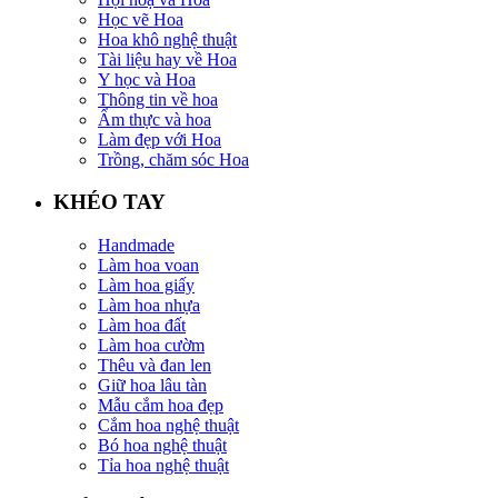
Học vẽ Hoa
Hoa khô nghệ thuật
Tài liệu hay về Hoa
Y học và Hoa
Thông tin về hoa
Ẩm thực và hoa
Làm đẹp với Hoa
Trồng, chăm sóc Hoa
KHÉO TAY
Handmade
Làm hoa voan
Làm hoa giấy
Làm hoa nhựa
Làm hoa đất
Làm hoa cườm
Thêu và đan len
Giữ hoa lâu tàn
Mẫu cắm hoa đẹp
Cắm hoa nghệ thuật
Bó hoa nghệ thuật
Tỉa hoa nghệ thuật