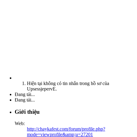
Hiện tại không có tin nhắn trong hồ sơ của
UpsessjepervE.
Đang tải...
Đang tải...
Giới thiệu
Web:
http://chaykafest.com/forum/profile.php?
mode=viewprofile&amp;u=27201