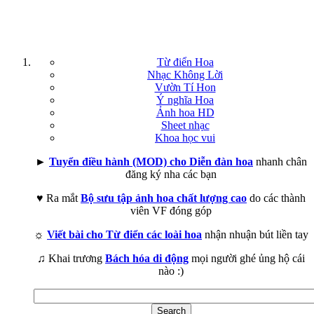
Từ điển Hoa
Nhạc Không Lời
Vườn Tí Hon
Ý nghĩa Hoa
Ảnh hoa HD
Sheet nhạc
Khoa học vui
►
Tuyển điều hành (MOD) cho Diễn đàn hoa
nhanh chân
đăng ký nha các bạn
♥ Ra mắt
Bộ sưu tập ảnh hoa chất lượng cao
do các thành
viên VF đóng góp
☼
Viết bài cho Từ điển các loài hoa
nhận nhuận bút liền tay
♫ Khai trương
Bách hóa di động
mọi người ghé ủng hộ cái
nào :)