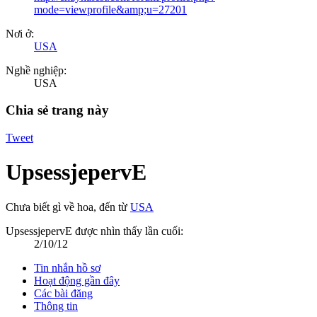
mode=viewprofile&amp;u=27201
Nơi ở:
USA
Nghề nghiệp:
USA
Chia sẻ trang này
Tweet
UpsessjepervE
Chưa biết gì về hoa
,
đến từ
USA
UpsessjepervE được nhìn thấy lần cuối:
2/10/12
Tin nhắn hồ sơ
Hoạt động gần đây
Các bài đăng
Thông tin