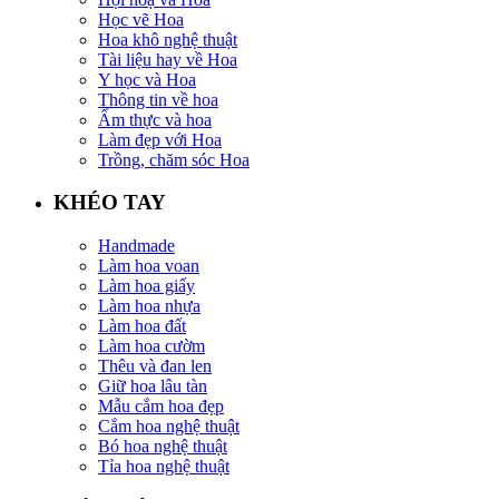
Học vẽ Hoa
Hoa khô nghệ thuật
Tài liệu hay về Hoa
Y học và Hoa
Thông tin về hoa
Ẩm thực và hoa
Làm đẹp với Hoa
Trồng, chăm sóc Hoa
KHÉO TAY
Handmade
Làm hoa voan
Làm hoa giấy
Làm hoa nhựa
Làm hoa đất
Làm hoa cườm
Thêu và đan len
Giữ hoa lâu tàn
Mẫu cắm hoa đẹp
Cắm hoa nghệ thuật
Bó hoa nghệ thuật
Tỉa hoa nghệ thuật