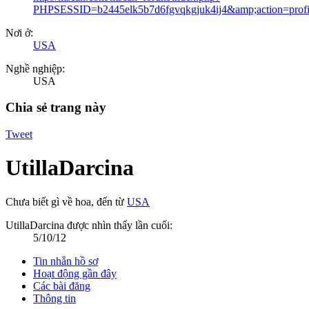
PHPSESSID=b2445elk5b7d6fgvqkgjuk4ij4&amp;action=profi
Nơi ở:
USA
Nghề nghiệp:
USA
Chia sẻ trang này
Tweet
UtillaDarcina
Chưa biết gì về hoa
,
đến từ
USA
UtillaDarcina được nhìn thấy lần cuối:
5/10/12
Tin nhắn hồ sơ
Hoạt động gần đây
Các bài đăng
Thông tin