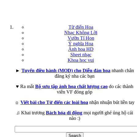
Từ điển Hoa
Nhạc Không Lời
Vườn Tí Hon
Ý nghĩa Hoa
Ảnh hoa HD
Sheet nhạc
Khoa học vui
►
Tuyển điều hành (MOD) cho Diễn đàn hoa
nhanh chân
đăng ký nha các bạn
♥ Ra mắt
Bộ sưu tập ảnh hoa chất lượng cao
do các thành
viên VF đóng góp
☼
Viết bài cho Từ điển các loài hoa
nhận nhuận bút liền tay
♫ Khai trương
Bách hóa di động
mọi người ghé ủng hộ cái
nào :)