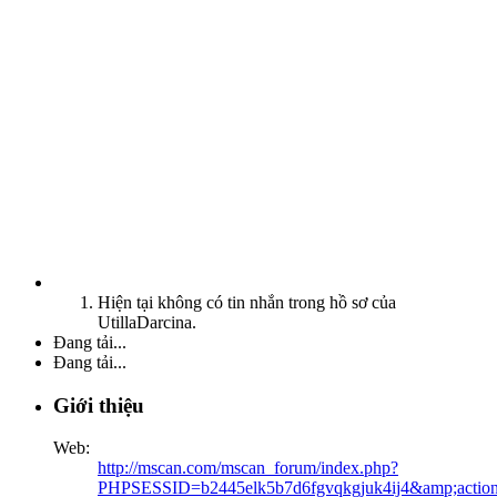
Hiện tại không có tin nhắn trong hồ sơ của
UtillaDarcina.
Đang tải...
Đang tải...
Giới thiệu
Web:
http://mscan.com/mscan_forum/index.php?
PHPSESSID=b2445elk5b7d6fgvqkgjuk4ij4&amp;action=