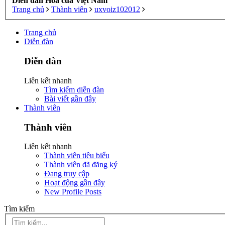
Diễn đàn Hoa của Việt Nam
Trang chủ
Thành viên
uxvoiz102012
Trang chủ
Diễn đàn
Diễn đàn
Liên kết nhanh
Tìm kiếm diễn đàn
Bài viết gần đây
Thành viên
Thành viên
Liên kết nhanh
Thành viên tiêu biểu
Thành viên đã đăng ký
Đang truy cập
Hoạt động gần đây
New Profile Posts
Tìm kiếm