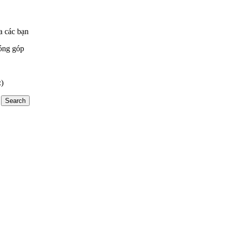
a các bạn
óng góp
:)