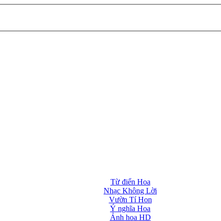
Từ điển Hoa
Nhạc Không Lời
Vườn Tí Hon
Ý nghĩa Hoa
Ảnh hoa HD