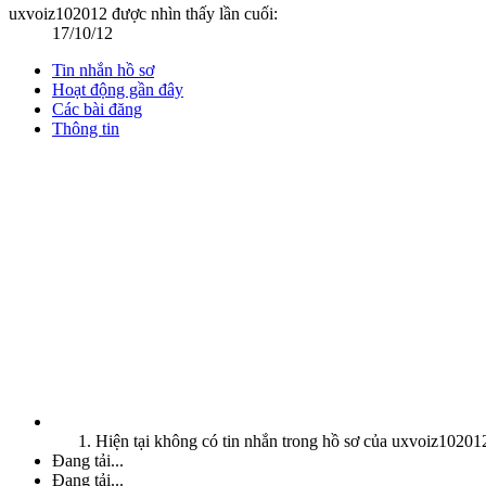
uxvoiz102012 được nhìn thấy lần cuối:
17/10/12
Tin nhắn hồ sơ
Hoạt động gần đây
Các bài đăng
Thông tin
Hiện tại không có tin nhắn trong hồ sơ của uxvoiz10201
Đang tải...
Đang tải...