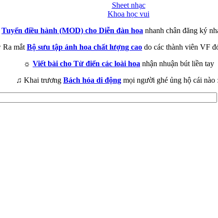
Sheet nhạc
Khoa học vui
►
Tuyển điều hành (MOD) cho Diễn đàn hoa
nhanh chân đăng ký nh
 Ra mắt
Bộ sưu tập ảnh hoa chất lượng cao
do các thành viên VF đ
☼
Viết bài cho Từ điển các loài hoa
nhận nhuận bút liền tay
♫ Khai trương
Bách hóa di động
mọi người ghé ủng hộ cái nào 