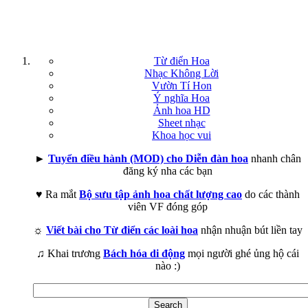
Từ điển Hoa
Nhạc Không Lời
Vườn Tí Hon
Ý nghĩa Hoa
Ảnh hoa HD
Sheet nhạc
Khoa học vui
►
Tuyển điều hành (MOD) cho Diễn đàn hoa
nhanh chân
đăng ký nha các bạn
♥ Ra mắt
Bộ sưu tập ảnh hoa chất lượng cao
do các thành
viên VF đóng góp
☼
Viết bài cho Từ điển các loài hoa
nhận nhuận bút liền tay
♫ Khai trương
Bách hóa di động
mọi người ghé ủng hộ cái
nào :)