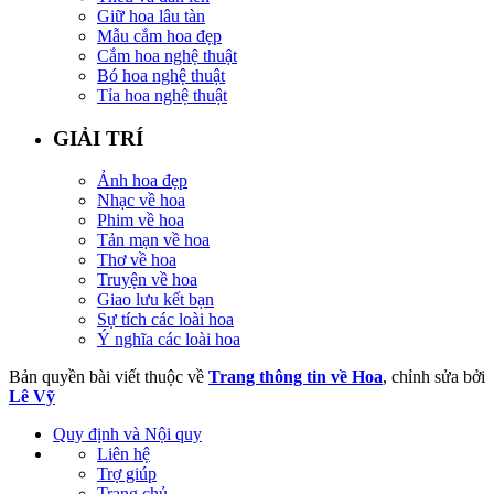
Giữ hoa lâu tàn
Mẫu cắm hoa đẹp
Cắm hoa nghệ thuật
Bó hoa nghệ thuật
Tỉa hoa nghệ thuật
GIẢI TRÍ
Ảnh hoa đẹp
Nhạc về hoa
Phim về hoa
Tản mạn về hoa
Thơ về hoa
Truyện về hoa
Giao lưu kết bạn
Sự tích các loài hoa
Ý nghĩa các loài hoa
Bản quyền bài viết thuộc về
Trang thông tin về Hoa
, chỉnh sửa bởi
Lê Vỹ
Quy định và Nội quy
Liên hệ
Trợ giúp
Trang chủ