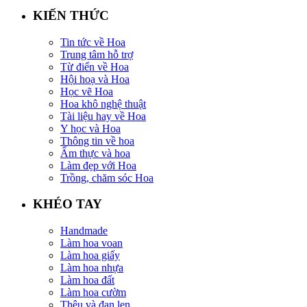
KIẾN THỨC
Tin tức về Hoa
Trung tâm hỗ trợ
Từ điển về Hoa
Hội hoạ và Hoa
Học vẽ Hoa
Hoa khô nghệ thuật
Tài liệu hay về Hoa
Y học và Hoa
Thông tin về hoa
Ẩm thực và hoa
Làm đẹp với Hoa
Trồng, chăm sóc Hoa
KHÉO TAY
Handmade
Làm hoa voan
Làm hoa giấy
Làm hoa nhựa
Làm hoa đất
Làm hoa cườm
Thêu và đan len