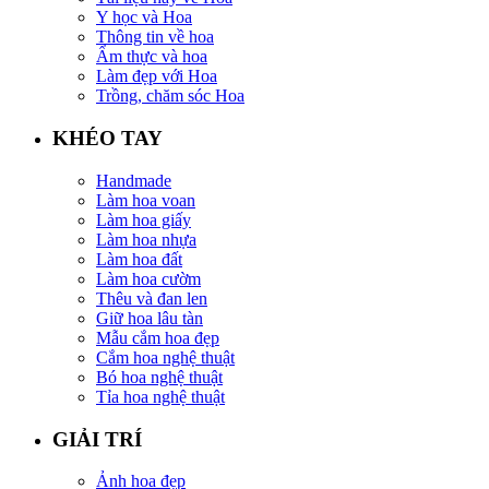
Y học và Hoa
Thông tin về hoa
Ẩm thực và hoa
Làm đẹp với Hoa
Trồng, chăm sóc Hoa
KHÉO TAY
Handmade
Làm hoa voan
Làm hoa giấy
Làm hoa nhựa
Làm hoa đất
Làm hoa cườm
Thêu và đan len
Giữ hoa lâu tàn
Mẫu cắm hoa đẹp
Cắm hoa nghệ thuật
Bó hoa nghệ thuật
Tỉa hoa nghệ thuật
GIẢI TRÍ
Ảnh hoa đẹp