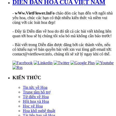
DIỄN ĐÀN HOA CỦA VIỆT NAM
-
wWw.VietFlower.InFo
chào đón các bạn đến với ngôi nhà
yêu hoa, chúc các bạn có thật nhiều kiến thức và niềm vui
cùng với các loài hoa đẹp!
- Đây là Diễn đàn về hoa do đó tất cả các bài viết không liên
quan tới hoa sẽ bị chúng tôi xóa bỏ mà không cần báo trước!
- Bài viết trong Diễn đàn được đăng bởi các thành viên, nếu
có khiếu nại về bản quyền bài viết xin vui lòng gửi email tới:
contact@vietflower.info, chúng tôi sẽ xử lý ngay khi có thể.
KIẾN THỨC
Tin tức về Hoa
Trung tâm hỗ trợ
Từ điển về Hoa
Hội hoạ và Hoa
Học vẽ Hoa
Hoa khô nghệ thuật
Tài liệu hay về Hoa