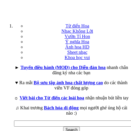
Từ điển Hoa
Nhạc Không Lời
Vườn Tí Hon
Ý nghĩa Hoa
Ảnh hoa HD
Sheet nhạc
Khoa học vui
►
Tuyển điều hành (MOD) cho Diễn đàn hoa
nhanh chân
đăng ký nha các bạn
♥ Ra mắt
Bộ sưu tập ảnh hoa chất lượng cao
do các thành
viên VF đóng góp
☼
Viết bài cho Từ điển các loài hoa
nhận nhuận bút liền tay
♫ Khai trương
Bách hóa di động
mọi người ghé ủng hộ cái
nào :)