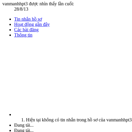
vanmanhhpt3 được nhìn thấy lần cuối:
28/8/13
Tin nhắn hồ sơ
Hoạt động gần đây
Các bài đăng
Thông tin
Hiện tại không có tin nhắn trong hồ sơ của vanmanhhpt3
Đang tải...
Đang tải...