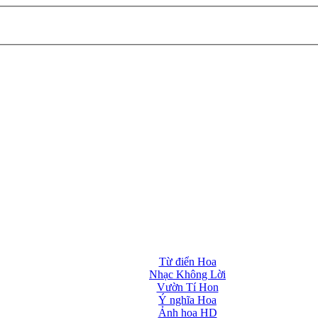
Từ điển Hoa
Nhạc Không Lời
Vườn Tí Hon
Ý nghĩa Hoa
Ảnh hoa HD