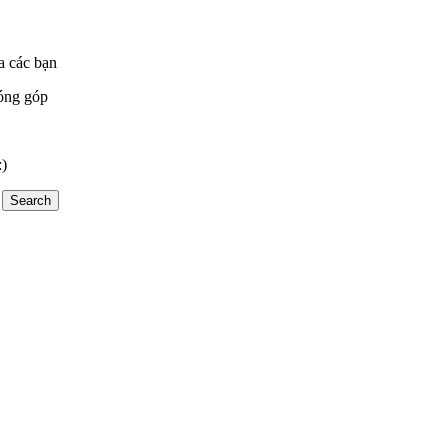
a các bạn
óng góp
:)