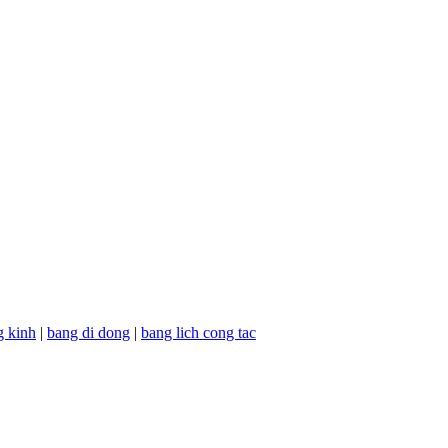
g kinh
|
bang di dong
|
bang lich cong tac