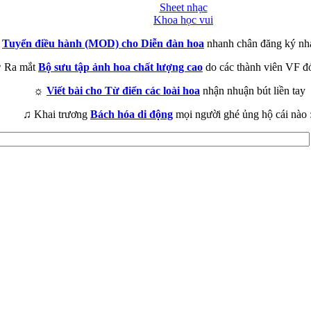
Sheet nhạc
Khoa học vui
►
Tuyển điều hành (MOD) cho Diễn đàn hoa
nhanh chân đăng ký nh
 Ra mắt
Bộ sưu tập ảnh hoa chất lượng cao
do các thành viên VF đ
☼
Viết bài cho Từ điển các loài hoa
nhận nhuận bút liền tay
♫ Khai trương
Bách hóa di động
mọi người ghé ủng hộ cái nào 