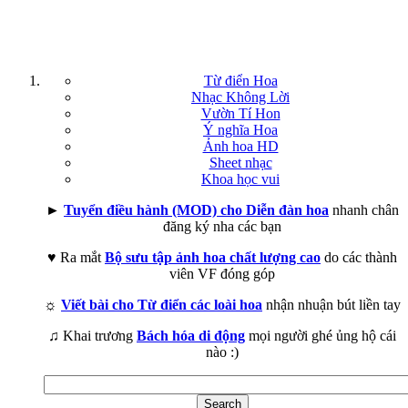
Từ điển Hoa
Nhạc Không Lời
Vườn Tí Hon
Ý nghĩa Hoa
Ảnh hoa HD
Sheet nhạc
Khoa học vui
►
Tuyển điều hành (MOD) cho Diễn đàn hoa
nhanh chân
đăng ký nha các bạn
♥ Ra mắt
Bộ sưu tập ảnh hoa chất lượng cao
do các thành
viên VF đóng góp
☼
Viết bài cho Từ điển các loài hoa
nhận nhuận bút liền tay
♫ Khai trương
Bách hóa di động
mọi người ghé ủng hộ cái
nào :)