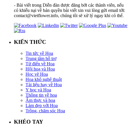
- Bài viết trong Diễn đàn được đăng bởi các thành viên, nếu
có khiếu nại về bản quyền bài viết xin vui lòng gửi email tới:
contact@vietflower.info, chúng tôi sẽ xử lý ngay khi có thể.
KIẾN THỨC
Tin tức về Hoa
Trung tâm hỗ trợ
Từ điển về Hoa
Hội hoạ và Hoa
Học vẽ Hoa
Hoa khô nghệ thuật
Tài liệu hay về Hoa
Y học và Hoa
Thông tin về hoa
Ẩm thực và hoa
Làm đẹp với Hoa
Trồng, chăm sóc Hoa
KHÉO TAY