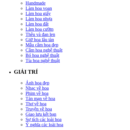
Handmade
Làm hoa voan
Làm hoa giấy
Làm hoa nhựa
Làm hoa đất
Làm hoa cườm
Thêu và đan len
Giữ hoa lâu tàn
Mẫu cắm hoa đẹp
Cắm hoa nghệ thuật
Bó hoa nghệ thuật
Tỉa hoa nghệ thuật
GIẢI TRÍ
Ảnh hoa đẹp
Nhạc về hoa
Phim về hoa
Tản mạn về hoa
Thơ về hoa
Truyện về hoa
Giao lưu kết bạn
Sự tích các loài hoa
Ý nghĩa các loài hoa