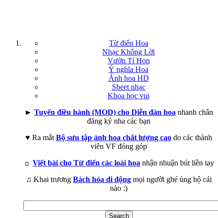
Từ điển Hoa
Nhạc Không Lời
Vườn Tí Hon
Ý nghĩa Hoa
Ảnh hoa HD
Sheet nhạc
Khoa học vui
►
Tuyển điều hành (MOD) cho Diễn đàn hoa
nhanh chân
đăng ký nha các bạn
♥ Ra mắt
Bộ sưu tập ảnh hoa chất lượng cao
do các thành
viên VF đóng góp
☼
Viết bài cho Từ điển các loài hoa
nhận nhuận bút liền tay
♫ Khai trương
Bách hóa di động
mọi người ghé ủng hộ cái
nào :)