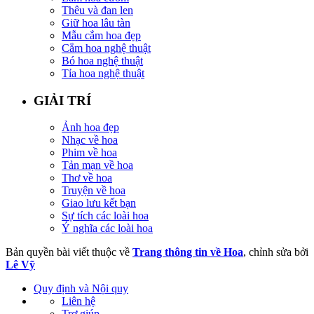
Thêu và đan len
Giữ hoa lâu tàn
Mẫu cắm hoa đẹp
Cắm hoa nghệ thuật
Bó hoa nghệ thuật
Tỉa hoa nghệ thuật
GIẢI TRÍ
Ảnh hoa đẹp
Nhạc về hoa
Phim về hoa
Tản mạn về hoa
Thơ về hoa
Truyện về hoa
Giao lưu kết bạn
Sự tích các loài hoa
Ý nghĩa các loài hoa
Bản quyền bài viết thuộc về
Trang thông tin về Hoa
, chỉnh sửa bởi
Lê Vỹ
Quy định và Nội quy
Liên hệ
Trợ giúp