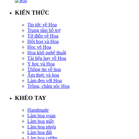
KIẾN THỨC
Tin tức về Hoa
Trung tâm hỗ trợ
Từ điển về Hoa
Hội hoạ và Hoa
Học vẽ Hoa
Hoa khô nghệ thuật
Tài liệu hay về Hoa
Y học và Hoa
Thông tin về hoa
Ẩm thực và hoa
Làm đẹp với Hoa
Trồng, chăm sóc Hoa
KHÉO TAY
Handmade
Làm hoa voan
Làm hoa giấy
Làm hoa nhựa
Làm hoa đất
Làm hoa cườm