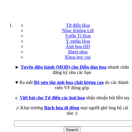
Từ điển Hoa
Nhạc Không Lời
Vườn Tí Hon
Ý nghĩa Hoa
Ảnh hoa HD
Sheet nhạc
Khoa học vui
►
Tuyển điều hành (MOD) cho Diễn đàn hoa
nhanh chân
đăng ký nha các bạn
♥ Ra mắt
Bộ sưu tập ảnh hoa chất lượng cao
do các thành
viên VF đóng góp
☼
Viết bài cho Từ điển các loài hoa
nhận nhuận bút liền tay
♫ Khai trương
Bách hóa di động
mọi người ghé ủng hộ cái
nào :)