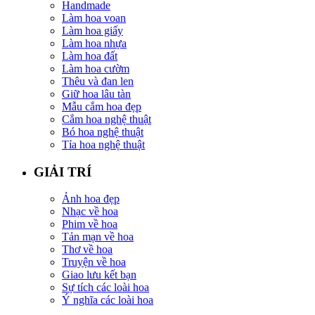
Handmade
Làm hoa voan
Làm hoa giấy
Làm hoa nhựa
Làm hoa đất
Làm hoa cườm
Thêu và đan len
Giữ hoa lâu tàn
Mẫu cắm hoa đẹp
Cắm hoa nghệ thuật
Bó hoa nghệ thuật
Tỉa hoa nghệ thuật
GIẢI TRÍ
Ảnh hoa đẹp
Nhạc về hoa
Phim về hoa
Tản mạn về hoa
Thơ về hoa
Truyện về hoa
Giao lưu kết bạn
Sự tích các loài hoa
Ý nghĩa các loài hoa