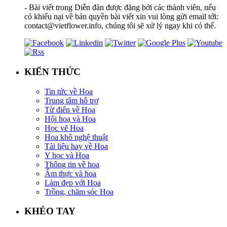
- Bài viết trong Diễn đàn được đăng bởi các thành viên, nếu
có khiếu nại về bản quyền bài viết xin vui lòng gửi email tới:
contact@vietflower.info, chúng tôi sẽ xử lý ngay khi có thể.
KIẾN THỨC
Tin tức về Hoa
Trung tâm hỗ trợ
Từ điển về Hoa
Hội hoạ và Hoa
Học vẽ Hoa
Hoa khô nghệ thuật
Tài liệu hay về Hoa
Y học và Hoa
Thông tin về hoa
Ẩm thực và hoa
Làm đẹp với Hoa
Trồng, chăm sóc Hoa
KHÉO TAY